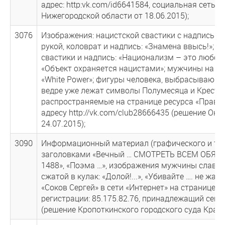
адрес: http:vk.com/id6641584, социальная сеть 
Нижегородской области от 18.06.2015);
3076
Изображения: нацистской свастики с надписью 
рукой, коловрат и надпись: «Знамена ввысь!»; ц
свастики и надпись: «Национализм – это любовь
«Объект охраняется нацистами»; мужчины на фо
«White Power»; фигуры человека, выбрасывающе
ведре уже лежат символы Полумесяца и Креста, 
распространяемые на странице ресурса «Правые
адресу http://vk.com/club28666435 (решение Окт
24.07.2015);
3090
Информационный материал (графического и тек
заголовками «Вечный … СМОТРЕТЬ ВСЕМ ОБЯЗАТЕ
1488», «Поэма …», изображения мужчины славян
сжатой в кулак: «Долой!...», «Убивайте …. не ж
«Соков Сергей» в сети «Интернет» на странице «В
регистрации: 85.175.82.76, принадлежащий сег
(решение Кропоткинского городского суда Красно