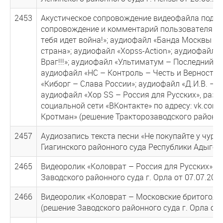
2453
Акустическое сопровождение видеофайла под н
сопровождение и комментарий пользователя ви
тебя идет война!»; аудиофайл «Банда Москвы –
страна»; аудиофайл «Xopss-Action»; аудиофайл 
Враг!!!»; аудиофайл «Ультиматум – Последний б
аудиофайл «НС – Контроль – Честь и Верность»
«Киборг – Слава России»; аудиофайл «Д.И.В. – 
аудиофайл «Хор SS – Россия для Русских», ра
социальной сети «ВКонтакте» по адресу: vk.com/
Кротман» (решение Тракторозаводского районного
2457
Аудиозапись текста песни «Не покупайте у чур
Гиагинского районного суда Республики Адыгея о
2465
Видеоролик «Коловрат – Россия для Русских», 
Заводского районного суда г. Орла от 07.07.2014
2466
Видеоролик «Коловрат – Московские бритоголо
(решение Заводского районного суда г. Орла от 0