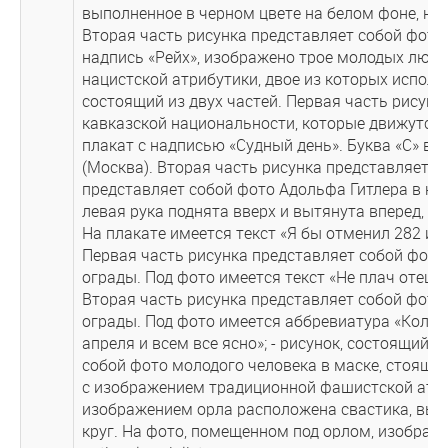
выполненное в черном цвете на белом фоне, на
Вторая часть рисунка представляет собой фото,
надпись «Рейх», изображено трое молодых люде
нацистской атрибутики, двое из которых исполн
состоящий из двух частей. Первая часть рисунк
кавказской национальности, которые движутся
плакат с надписью «Судный день». Буква «С» в
(Москва). Вторая часть рисунка представляет с
представляет собой фото Адольфа Гитлера в на
левая рука поднята вверх и вытянута вперед, на
На плакате имеется текст «Я бы отменил 282 и у
Первая часть рисунка представляет собой фото 
ограды. Под фото имеется текст «Не плач отец т
Вторая часть рисунка представляет собой фото 
ограды. Под фото имеется аббревиатура «Коловр
апреля и всем все ясно»; - рисунок, состоящий 
собой фото молодого человека в маске, стоящег
с изображением традиционной фашистской атри
изображением орла расположена свастика, вып
круг. На фото, помещенном под орлом, изображ