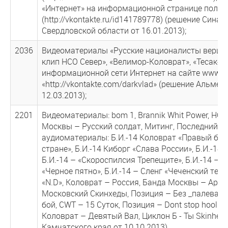
«Интернет» на информационной странице польз
(http://vkontakte.ru/id141789778) (решение Сина
Свердловской области от 16.01.2013);
2036
Видеоматериалы «Русские националисты вершат
клип НСО Север», «Велимор-Коловрат», «Тесак-
информационной сети Интернет на сайте www.vk
«http://vkontakte.com/darkvlad» (решение Альме
12.03.2013);
2201
Видеоматериалы: bom 1, Brannik Whit Power, HONO
Москвы – Русский солдат, Митинг, Последний б
аудиоматериалы: Б.И.-14 Коловрат «Правый бри
стране», Б.И.-14 Киборг «Слава России», Б.И.-14 
Б.И.-14 – «Скороспилсия Трепещите», Б.И.-14 – 
«Черное пятно», Б.И.-14 – Сленг «Чеченский терро
«N.D», Коловрат – Россия, Банда Москвы – Арий
Московский Скинхеды, Позиция – Без _палева-b
бой, CWT – 15 Суток, Позиция – Dont stop hooli
Коловрат – Девятый Вал, Циклон Б - Ты Skinhea
Камчатского края от 10.10.2013).