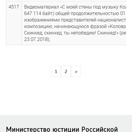
4517
Видеоматериал «С моей стены под музыку Коловр
647 114 байт) общей продолжительностью 01 ми
изображениями представителей националистиче
композицию, начинающуюся фразой «Коловрат, 
Скинхед, скинхед, ты непобедим! Скинхед!» (реш
23.07.2018);
1
2
>
Министерство юстиции Российской