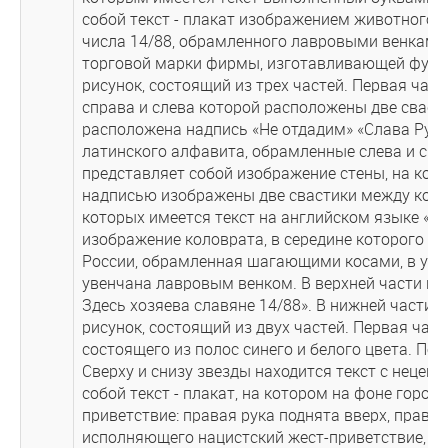
собой текст - плакат изображением животного,
числа 14/88, обрамленного лавровыми венками
торговой марки фирмы, изготавливающей футбол
рисунок, состоящий из трех частей. Первая час
справа и слева которой расположены две сваст
расположена надпись «Не отдадим» «Слава Руси 
латинского алфавита, обрамленные слева и спр
представляет собой изображение стены, на котору
надписью изображены две свастики между кот
которых имеется текст на английском языке «SK
изображение коловрата, в середине которого п
России, обрамленная шагающими косами, в угл
увенчана лавровым венком. В верхней части из
Здесь хозяева славяне 14/88». В нижней части и
рисунок, состоящий из двух частей. Первая час
состоящего из полос синего и белого цвета. По
Сверху и снизу звезды находится текст с нецен
собой текст - плакат, на котором на фоне горо
приветствие: правая рука поднята вверх, права
исполняющего нацистский жест-приветствие, да