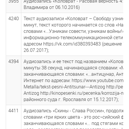
3955
Аудиозапись «Коловрат - Расовая верность 4:59
Владимира от 06.10.2016)
4240
Текст аудиозаписи «Коловрат – Свободу узникам
минут, текст которого начинается со слов «Наши
словами «...Узникам совести, узникам войны!»,
информационно-телекоммуникационной сети «Инт
адресом https://vk.com/id380393483 (решение У
26.07.2017);
4394
Аудиозапись и ее текст под названием «Коловра
минуты 38 секунд, начинающаяся словами: «Мы 
заканчивающаяся словами: «...антицунар, Антиз
Интернет по адресам: https://www.youtube.com/wa
Metalla/tekst-pesni-Antitsunar---Antizog http://pese
Antizog http://kinopesenki.ru/pecenka/korrozija-m
районного суда г. Ярославля от 15.12.2017);
4411
Аудиозапись «Скины - Слава России», продолжи
словами «три ярких цвета - это рос¬сийский флаг,
заканчивающаяся словами «... под стягами коло