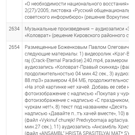
«О необходимости национального восстания» Б.
2(27)/2005; листовка «Русский общенациональны
советского информбюро» (решение Воркутинского
2634
Музыкальные произведения – аудиозаписи «Зига-
«Коловрат» (решение Кировского районного суда 
2654
Размещенные Боженковым Павлом Олеговичем в 
следующие материалы: 1) видеоролик «Крэг-Вечный
raj (Crack-Eternal Paradise).240.mp4, размером 1
аудиозапись «Коловрат-Правый скинхед» (файл «
продолжительностью 04 мин.42 сек., 3) аудиоза
88.mp3» размером 4,84 МБ, продолжительностью
«На этой картинке нет хачей. Добавь ее себе на с
фотоизображение с надписью «Покупая у чурок, 
фотоизображение с надписью «С праздником, м
чуркам нет!», 8) текст под названием «Десять з
надписью «Давайте п…тъ хачей вместе», 10) ви
(файл «Vykinuf churejk! Predvybornaja agitaciya
мин.27 сек.), 11) аудиозапись «Ансамбль Христ
(файл «ANSAMBLʼ HRISTA SPASITELYAI MAT* SYRA