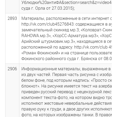
Ублюдки%20антиФА&section=search&z=video449
суда г. Орла от 27.03.2015);
2893
Материалы, расположенные в сети интернет сай
http://vk.com/club45276843: содержащиеся в ау
замечательный скинхед мр.3; «Коловрат-Скинхед
RAHOWA.мр.3», «ХорСС-Арматура.мр3», «ХорСС-Б
Арийский штурмовик.мр.3», находящиеся в сети 
расположенной по адресу: http://vk.com/club 452
«Роман Фокинский» и на странице пользователя 
Фокинского районного суда г. Брянска от 08.05.2
2906
Информационные материалы, выраженные в виде
из двух частей. Первая часть рисунка с изобра
белом фоне, под которым надпись: «Просто скача
блокнот». На рисунке имеется текст на азербай
приведен русский перевод с нецензурной лекси
компонент текста-фото, на котором видно трое 
исполняют жестовые невербальные действия- 
правую руку к груди, а двое других исполняют 
фото, на которых изображены танки. В правом 