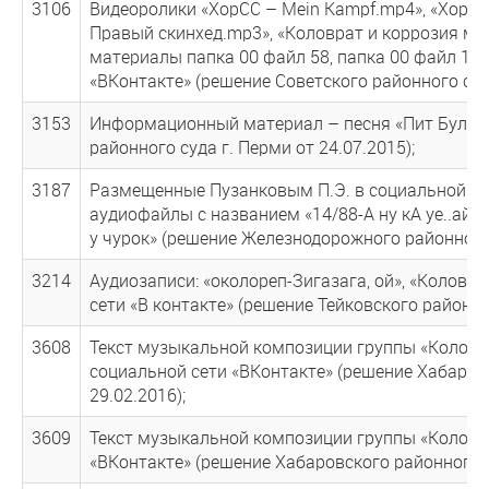
3106
Видеоролики «ХорСС – Mein Kampf.mp4», «ХорСС
Правый скинхед.mp3», «Коловрат и коррозия ме
материалы папка 00 файл 58, папка 00 файл 15,
«ВКонтакте» (решение Советского районного суда
3153
Информационный материал – песня «Пит Буль –
районного суда г. Перми от 24.07.2015);
3187
Размещенные Пузанковым П.Э. в социальной сет
аудиофайлы с названием «14/88-А ну кА уе..ай о
у чурок» (решение Железнодорожного районного с
3214
Аудиозаписи: «околореп-Зигазага, ой», «Коловр
сети «В контакте» (решение Тейковского районно
3608
Текст музыкальной композиции группы «Коловр
социальной сети «ВКонтакте» (решение Хабаров
29.02.2016);
3609
Текст музыкальной композиции группы «Коловра
«ВКонтакте» (решение Хабаровского районного с