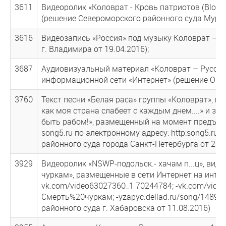
3611
Видеоролик «Коловрат - Кровь патриотов (Blood 
(решение Североморского районного суда Мурма
3616
Видеозапись «Россия» под музыку Коловрат – С
г. Владимира от 19.04.2016);
3687
Аудиовизуальный материал «Коловрат – Русски
информационной сети «Интернет» (решение Октяб
3760
Текст песни «Белая раса» группы «Коловрат», на
как моя страна слабеет с каждым днем....» и за
быть рабом!», размещенный на момент предъявл
song5.ru по электронному адресу: http:song5.ru
районного суда города Санкт-Петербурга от 25.0
3929
Видеоролик «NSWP-подольск.- хачам п...ц», виде
чуркам», размещенные в сети Интернет на интер
vk.com/video63027360_1 70244784; -vk.com/vide
Смерть%20чуркам; -yzapyc.dellad.ru/song/1489
районного суда г. Хабаровска от 11.08.2016)