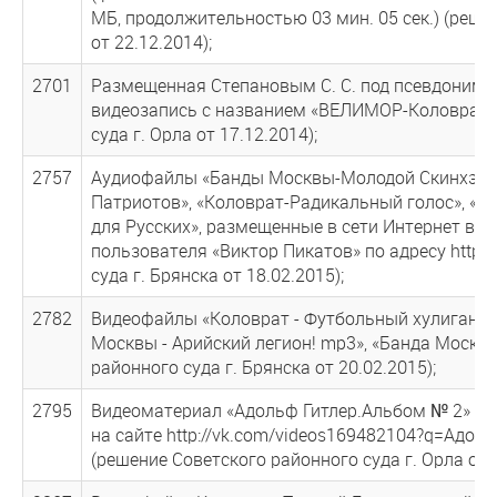
МБ, продолжительностью 03 мин. 05 сек.) (реше
от 22.12.2014);
2701
Размещенная Степановым С. С. под псевдонимом
видеозапись с названием «ВЕЛИМОР-Коловрат 
суда г. Орла от 17.12.2014);
2757
Аудиофайлы «Банды Москвы-Молодой Скинхэд», «
Патриотов», «Коловрат-Радикальный голос», «Ко
для Русских», размещенные в сети Интернет в с
пользователя «Виктор Пикатов» по адресу http:
суда г. Брянска от 18.02.2015);
2782
Видеофайлы «Коловрат - Футбольный хулиган».m
Москвы - Арийский легион! mp3», «Банда Москв
районного суда г. Брянска от 20.02.2015);
2795
Видеоматериал «Адольф Гитлер.Альбом № 2» по
на сайте http://vk.com/videos169482104?q=Адо
(решение Советского районного суда г. Орла от 1