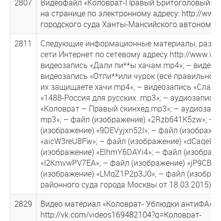
2807
Видеофайл «Коловрат-Правый Бритоголовый», ра
на странице по электронному адресу: http://ww
городского суда Ханты-Мансийского автономного
2811
Следующие информационные материалы, разм
сети Интернет по сетевому адресу http://www.vk.
видеозапись «Дали пи**ы хачам.mp4»; – видеоз
видеозапись «Отпи**или чурок (всё правильно ну
их защищаете хачи.mp4»; – видеозапись «Слава Р
«1488-Россия для русских..mp3»; – аудиозапись
«Коловрат – Правый скинхед.mp3»; – аудиозапись 
mp3»; – файл (изображение) «2Rzb641K5zw»; – ф
(изображение) «9DEVyjxn52I»; – файл (изображе
«aicW3reU8Fw»; – файл (изображение) «dCaqeIre
(изображение) «ElhmY6DAYi4»; – файл (изображе
«I2KmvwPV7EA»; – файл (изображение) «jP9CB0S
(изображение) «LMqZ1P2p3J0»; – файл (изображ
районного суда города Москвы от 18.03.2015);
2829
Видео материал «Коловрат- Ублюдки антиФА», р
http://vk.com/videos169482104?q=Коловрат-