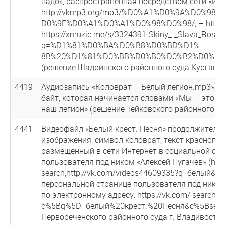
надо», распространенная посредством сети «Инт
http://vkmp3.org/mp3/%D0%A1%D0%9A%D0%9
D0%9E%D0%A1%D0%A1%D0%98%D0%98/; – http://ipl
https://xmuzic.me/s/3324391-Skiny_-_Slava_Rossii
q=%D1%81%D0%BA%D0%B8%D0%BD%D1%
8B%20%D1%81%D0%BB%D0%B0%D0%B2%D0%B0
(решение Шадринского районного суда Курганско
4419
Аудиозапись «Коловрат – Белый легион.mp3», п
байт, которая начинается словами «Мы – это б
наш легион» (решение Тейковского районного су
4441
Видеофайл «Белый крест. Песня» продолжительно
изображения: символ коловрат, текст красного цв
размещенный в сети Интернет в социальной сет
пользователя под ником «Алексей Пугачев» (htt
search,http://vk.com/videos44609335?q=бeлый&s
персональной странице пользователя под ником А
по электронному адресу: https://vk.com/ search?
c%5Bq%5D=бeлый%20кpecт.%20Пecня&c%5Bsecti
Первореченского районного суда г. Владивостока