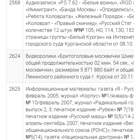
2568
Аудиозаписи: «P.S.7.62 - «Белые воины», «RGD 88
«Иммигрант», «Банда Москвы - «Определись!», «
«Ребята Коловрата», «Железный Порядок - «Белые
«Коловрат - «Правый скинхед», «Русский Стяг - 
количестве 12 штук: №№ 105, НО, 114, 130, 153, 1
страницы группы «Белый Курган» на Интернет-рес
городского суда Курганской области от 08.10.201
2624
Видеоролики «Бритоголовые москвички Шмели Ру
общей продолжительностью 02 мин. 54 сек., «Ш
москвички», размером 5 871 880 байт и общей п
Ленинского районного суда г. Курска от 20.11.20
2625
Информационные материалы: газета «Я - Русский
февраль 2005; журнал «Корпус» №1/январь-февр
№ 10/февраль 2007; журнал «Радикальный голос
выпуск 2, 3; печатное издание «Рубеж» № 7(182)
печатное издание «Русский марш» № 5(5)/14-21 
апрель-сентябрь 2007; печатное издание «Вестн
общенационального союза (РОНС)»; печатное изд
№5(14); газета «Национальная доктрина» № 1/20