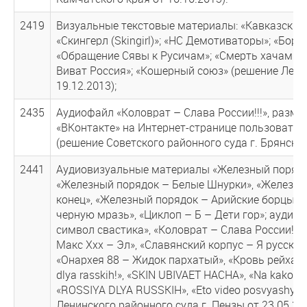
2419
Визуальные текстовые материалы: «Кавказский 
«Скингерл (Skingirl)»; «НС Демотиваторы»; «Бо
«Обращение Сявы к Русичам»; «Смерть хачам»;
Виват Россия»; «Кошерный союз» (решение Ленин
19.12.2013);
2435
Аудиофайл «Коловрат – Слава России!!!», разме
«ВКонтакте» на Интернет-странице пользователя
(решение Советского районного суда г. Брянска о
2441
Аудиовизуальные материалы «Железный порядок
«Железный порядок – Белые Шнурки», «Железны
конец», «Железный порядок – Арийские борцы», «
черную мразь», «Циклоп – Б – Дети гор»; аудио
символ свастика», «Коловрат – Слава России!!!
Макс Ххх – Эл», «Славянский корпус – Я русский
«Онархея 88 – Жидок пархатый», «Кровь рейха –
dlya rasskih!», «SKIN UBIVAET HACHA», «Na kakom o
«ROSSIYA DLYA RUSSKIH», «Eto video posvyashyae
Ленинского районного суда г. Пензы от 23.05.201