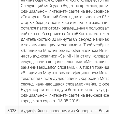
Следующий мой удар будет по кремлю», разме
официальном Интернет- сайте на веб сервисе са
«Симаргл - Бывший Скин» длительностью 03 ми
старых берцев, подтяжки и кельт..» и заканчив
остался патриотом», размещенная пользовате
сайте на веб-сервисе сайта «ВКонтакте»; тексто
длительностью 02 минуты 09 секунд, начинающая
и заканчивающаяся словами: «…Твой черёд при
«Владимир Мартынов» на официальном Интернет-
часть аудиозаписи «Sel'Mi - На стягу Коловра
секунд, начинающаяся словами: «Мы стали сплоч
заканчивающаяся словами: «…Стирая границы, 
«Владимир Мартынов» на официальном Интернет-
текстовая часть аудиозаписи «Коррозия Металл
секунд, начинающаяся словами: «Хайль фюрер, 
Будет корчиться в аду и болтаться на суку», 
официальном Интернет- сайте на веб-сервисе с
городского суда от 18.05.2015);
3038
Аудиофайлы с названиями «Коловрат – Великие 