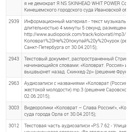
я не демократ Я NS SKINHEAD WHIT POWER Солда
Кинешемского городского суда Ивановской облас
2939
Информационный материал - текст музыкально-
длительностью 4 минуты 5 секунд, размещенный
http://www.audiopoisk.com/track/kolovratl/mp3/ne-
Коловрат%20Не%20покупай%20у%20чурок (решен
Санкт-Петербурга от 30.04.2015);
2943
Текстовый документ, распространенный Стригуно
начинающийся словами: «Коловрат. Россия» и 
вышвырнет назад. Скинхед-2p» (решение Фрунзен
2963
Аудиозаписи с названиями «Коловрат (Россия п
жестокой молодости) mp.3 (решение Саровского
02.06.2015);
3003
Видеоролики «Коловрат – Слава России!», «Коло
суда города Орла от 30.04.2015);
3012
Текстовая часть аудиозаписи «P.S.7.62 - Улица
начинающаяся словами: «Во столице есть тепер