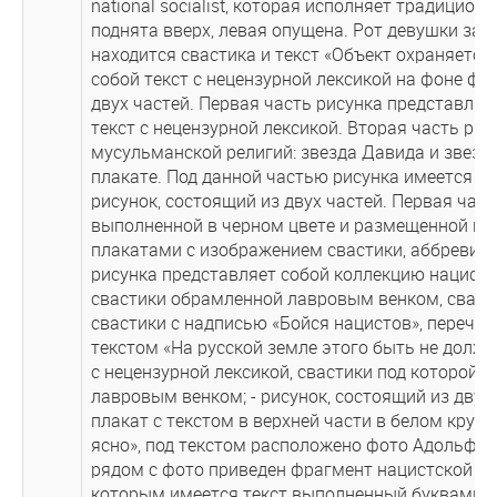
national socialist, которая исполняет традицион
поднята вверх, левая опущена. Рот девушки за
находится свастика и текст «Объект охраняется
собой текст с нецензурной лексикой на фоне фо
двух частей. Первая часть рисунка представляе
текст с нецензурной лексикой. Вторая часть ри
мусульманской религий: звезда Давида и звезд
плакате. Под данной частью рисунка имеется на
рисунок, состоящий из двух частей. Первая час
выполненной в черном цвете и размещенной на
плакатами с изображением свастики, аббревиату
рисунка представляет собой коллекцию нацистс
свастики обрамленной лавровым венком, сваст
свастики с надписью «Бойся нацистов», перече
текстом «На русской земле этого быть не должн
с нецензурной лексикой, свастики под которой н
лавровым венком; - рисунок, состоящий из двух
плакат с текстом в верхней части в белом круге
ясно», под текстом расположено фото Адольфа Г
рядом с фото приведен фрагмент нацистской на
которым имеется текст выполненный буквами «Si