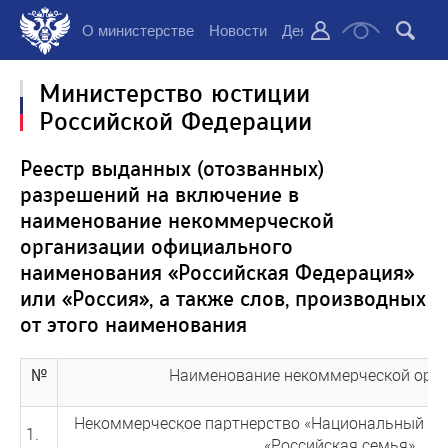
О министерстве
Новости
Деятельность
Докуме
Министерство юстиции
Российской Федерации
Реестр выданных (отозванных)
разрешений на включение в
наименование некоммерческой
организации официального
наименования «Российская Федерация»
или «Россия», а также слов, производных
от этого наименования
№
Наименование некоммерческой орг
Некоммерческое партнерство «Национальный о
1.
«Российская семья»