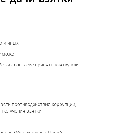
х и иных
е может
 как согласие принять взятку или
асти противодействия коррупции,
 получения взятки.
изации Объединенных Наций,