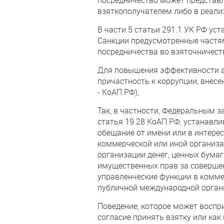
взяткополучателем либо в реали
В части 5 статьи 291.1 УК РФ ус
Санкции предусмотренные частям
посредничества во взяточничест
Для повышения эффективности а
причастность к коррупции, внес
- КоАП РФ),
Так, в частности, Федеральным 
статья 19.28 КоАП РФ, устанавл
обещание от имени или в интере
коммерческой или иной организ
организации денег, ценных бумаг
имущественных прав за соверше
управленческие функции в комм
публичной международной орган
Поведение, которое может воспр
согласие принять взятку или как