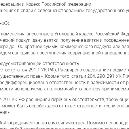
Федерации и Кодекс Российской Федерации
ениях в связи с совершенствованием государственного у
-ФЗ).
. изменения, внесенные в Уголовный кодекс Российской Феде
еский подкуп, дачу взятки, получение взятки и посреднич
ре до 100-кратной суммы коммерческого подкупа или взят
видом санкции за преступления коррупционной направленн
предусматривающей ответственность
стве (статья 291.1 УК РФ), Расширено содержание предмет
мущественных прав». Кроме того, статьи 204, 290, 291 УК
ре дифференцирована ответственность в зависимости от ра
имости используемых полномочий и характеру принимаемо
е 291 УК РФ расширили перечень обстоятельств, требующи
о может быть освобождено от ответственности, «если оно
ния».
РФ «Посредничество во взяточничестве». Помимо непосредс
ять собой способствование достижению соглашения между