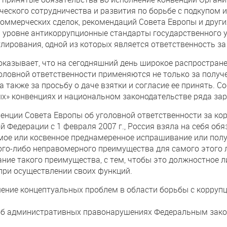
еского сотрудничества и развития по борьбе с подкупом 
оммерческих сделок, рекомендаций Совета Европы и друг
уровне антикоррупционные стандарты государственного 
лирования, одной из которых является ответственность з
казывает, что на сегодняшний день широкое распространен
ловной ответственности применяются не только за получен
а также за просьбу о даче взятки и согласие ее принять.
х» конвенциях и национальном законодательстве ряда за
венции Совета Европы об уголовной ответственности за кор
й Федерации с 1 февраля 2007 г., Россия взяла на себя об
ое или косвенное преднамеренное испрашивание или полу
го-либо неправомерного преимущества для самого этого л
ние такого преимущества, с тем, чтобы это должностное 
при осуществлении своих функций.
ение концептуальных проблем в области борьбы с коррупц
об административных правонарушениях Федеральным закон