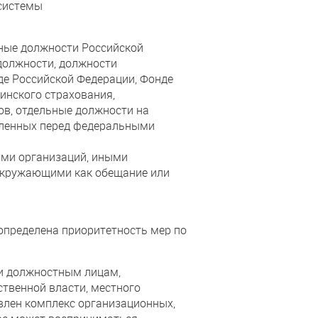
 системы
ные должности Российской
должности, должности
е Российской Федерации, Фонде
инского страхования,
ов, отдельные должности на
авленных перед федеральными
лями организаций, иными
 окружающими как обещание или
определена приоритетность мер по
ли должностным лицам,
твенной власти, местного
влен комплекс организационных,