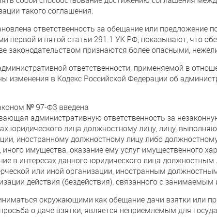
зации такого соглашения.
тановлена ответственность за обещание или предложение п
и первой и пятой статьи 291.1 УК РФ, показывают, что об
ве законодательством признаются более опасными, нежели
дминистративной ответственности, применяемой в отноше
ены изменения в Кодекс Российской Федерации об админис
законом № 97-Ф3 введена
ивающая административную ответственность за незаконну
сах юридического лица должностному лицу, лицу, выполня
ации, иностранному должностному лицу либо должностном
, иного имущества, оказание ему услуг имущественного ха
ние в интересах данного юридического лица должностным
ерческой или иной организации, иностранным должностн
изации действия (бездействия), связанного с занимаемы
иниматься окружающими как обещание дачи взятки или пр
 просьба о даче взятки, является неприемлемым для госуд