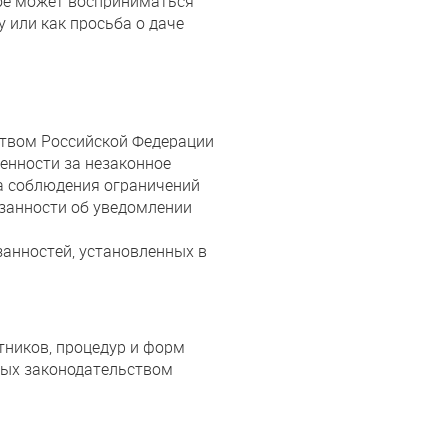
ое может восприниматься
 или как просьба о даче
ством Российской Федерации
енности за незаконное
а соблюдения ограничений
язанности об уведомлении
анностей, установленных в
ников, процедур и форм
ных законодательством