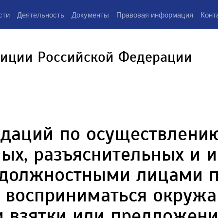
сти
Деятельность
Документы
Правовая информация
Конт
тиции Российской Федерации
ндаций по осуществлени
ых, разъяснительных и 
должностными лицами п
т восприниматься окруж
 взятки или предложени