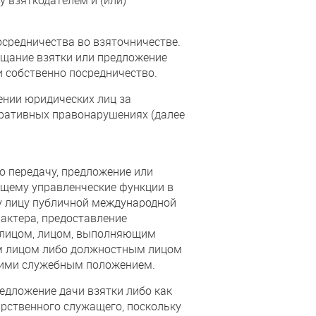
осредничества во взяточничестве.
ещание взятки или предложение
 собственно посредничество.
нии юридических лиц за
тративных правонарушениях (далее
ю передачу, предложение или
ющему управленческие функции в
у лицу публичной международной
рактера, предоставление
 лицом, лицом, выполняющим
ым лицом либо должностным лицом
м ими служебным положением.
едложение дачи взятки либо как
арственного служащего, поскольку