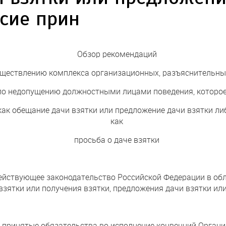
асие прин
Обзор рекомендаций
уществлению комплекса организационных, разъяснительны
по недопущению должностными лицами поведения, которо
 обещание дачи взятки или предложение дачи взятки либо
как
просьба о даче взятки
ействующее законодательство Российской Федерации в обл
зятки или получения взятки, предложения дачи взятки или
 принятые обязательства во исполнение конвенций Орган