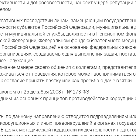
ъективности и добросовестности, наносит ущерб репутации
целом.
егативных последствий лицам, замещающим государствен
жности субъектов Российской Федерации, муниципальные 
ости муниципальной службы, должности в Пенсионном фонд
ской Федерации, Федеральном фонде обязательного медиц
 Российской Федерацией на основании федеральных закон
 организациях, создаваемых для выполнения задач, пост
ее - служащие
нимание манере своего общения с коллегами, представите
ерживаться от поведения, которое может восприниматься
к согласие принять взятку или как просьба о даче взятки.
аконом от 25 декабря 2008 г. № 273-ФЗ
одним из основных принципов противодействия коррупции 
оты по данному направлению отводится подразделениям и
коррупционных и иных правонарушений в органах государс
 В целях методической поддержки их деятельности подгото