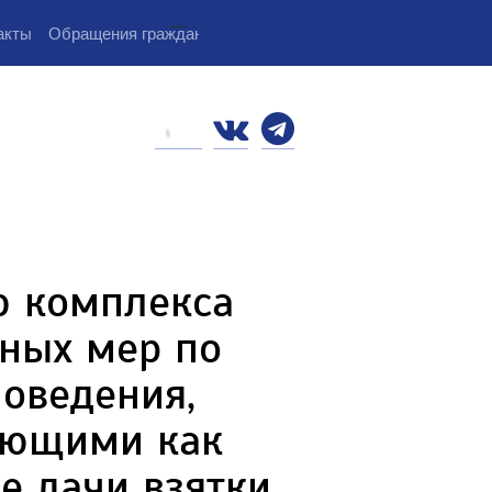
...
акты
Обращения граждан
ю комплекса
иных мер по
оведения,
ающими как
е дачи взятки