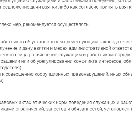
 недопущению служащими и работниками поведения, котор
редложение дачи взятки либо как согласие принять взятку
лекс мер, рекомендуется осуществлять
работников об установленных действующим законодатель
лучение и дачу взятки и мерах административной ответств
ческого лица разъяснение служащим и работникам порядк
твращении или об урегулировании конфликта интересов, об
тодателя)
я к совершению коррупционных правонарушений, иных обяз
и;
авовых актах этических норм поведения служащих и работ
ками ограничений, запретов и обязанностей, установлен