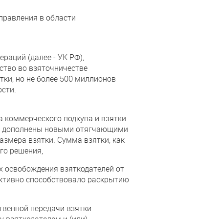
правления в области
раций (далее - УК РФ),
ество во взяточничестве
ки, но не более 500 миллионов
ости.
а коммерческого подкупа и взятки
 РФ дополнены новыми отягчающими
змера взятки. Сумма взятки, как
го решения,
х освобождения взяткодателей от
 активно способствовало раскрытию
твенной передачи взятки
 взяткодателем и (или)