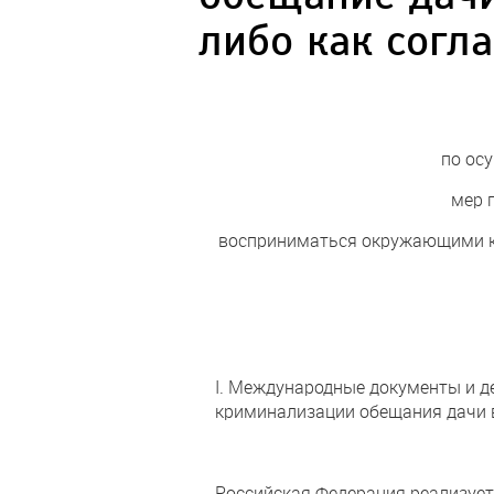
либо как согл
по ос
мер 
восприниматься окружающими как
I. Международные документы и д
криминализации обещания дачи в
Российская Федерация реализует