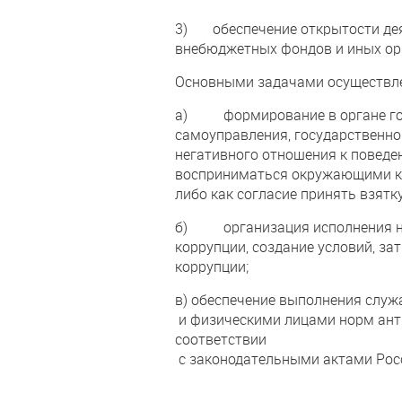
3) обеспечение открытости деят
внебюджетных фондов и иных орг
Основными задачами осуществле
а) формирование в органе гос
самоуправления, государственн
негативного отношения к поведе
восприниматься окружающими ка
либо как согласие принять взятку
б) организация исполнения нор
коррупции, создание условий, з
коррупции;
в) обеспечение выполнения слу
и физическими лицами норм ант
соответствии
с законодательными актами Рос