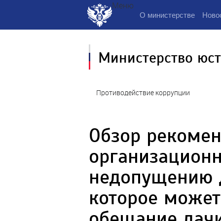
Меню
О министерстве
Ново
Министерство юс
Противодействие коррупции
Обзор рекоме
организационн
недопущению 
которое може
обещание дачи