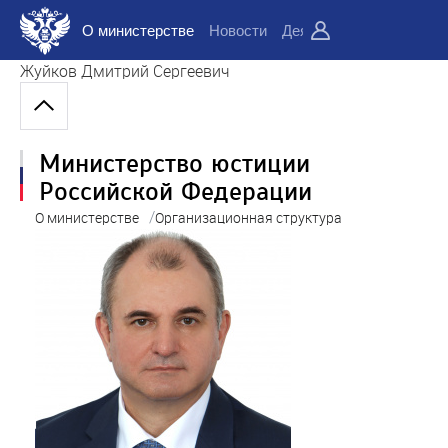
О министерстве
Новости
Деятельность
Докуме
Жуйков Дмитрий Сергеевич
Министерство юстиции
Российской Федерации
/
О министерстве
Организационная структура