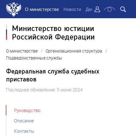
О министерстве
Новости
Деятельность
Докуме
Министерство юстиции
Российской Федерации
/
/
О министерстве
Организационная структура
Подведомственные службы
Федеральная служба судебных
приставов
Последнее обновление: 5 июня 2024
Руководство
Описание
Контакты