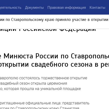
еятельность
Документы
Правовая информация
Контакты
ии по Ставропольскому краю приняло участие в открытии
тиции Российской Федерации
е Минюста России по Ставрополь
открытии свадебного сезона в ре
таврополю состоялось торжественное открытие
 свадебный сезон открыла церемония
о, которая прошла на уникальной площадке
риглашенные официальные лица: представитель
оссии по Ставропольскому краю Станислав