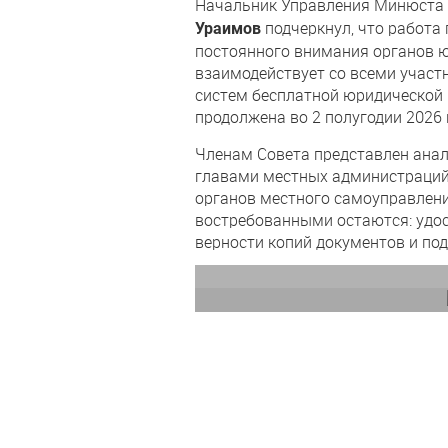
Начальник Управления Минюста 
подчеркнул, что работа
Ураимов
постоянного внимания органов ю
взаимодействует со всеми участ
систем бесплатной юридической
продолжена во 2 полугодии 2026 
Членам Совета представлен ана
главами местных администраци
органов местного самоуправлен
востребованными остаются: удос
верности копий документов и по