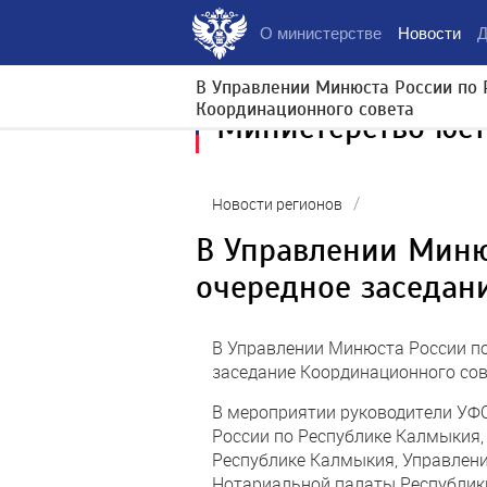
О министерстве
Новости
Д
В Управлении Минюста России по 
Координационного совета
Министерство юс
/
Новости регионов
В Управлении Миню
очередное заседан
В Управлении Минюста России п
заседание Координационного сов
В мероприятии руководители УФ
России по Республике Калмыкия,
Республике Калмыкия, Управлени
Нотариальной палаты Республик