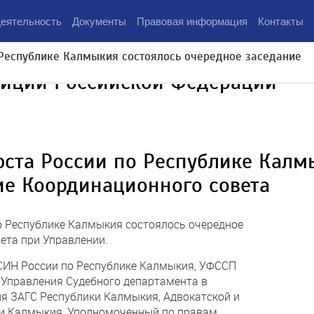
еятельность
Документы
Правовая информация
Контакты
Республике Калмыкия состоялось очередное заседание
тиции Российской Федерации
ста России по Республике Калм
ие Координационного совета
о Республике Калмыкия состоялось очередное
ета при Управлении.
СИН России по Республике Калмыкия, УФССП
 Управления Судебного департамента в
я ЗАГС Республики Калмыкия, Адвокатской и
и Калмыкия, Уполномоченный по правам