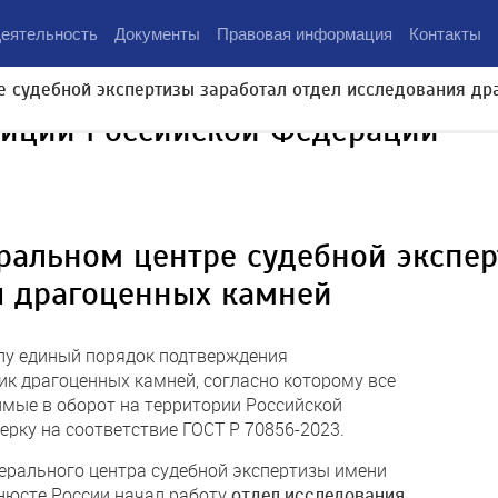
еятельность
Документы
Правовая информация
Контакты
 судебной экспертизы заработал отдел исследования др
тиции Российской Федерации
ральном центре судебной экспер
я драгоценных камней
илу единый порядок подтверждения
к драгоценных камней, согласно которому все
имые в оборот на территории Российской
ерку на соответствие ГОСТ Р 70856-2023.
дерального центра судебной экспертизы имени
нюсте России начал работу
отдел исследования