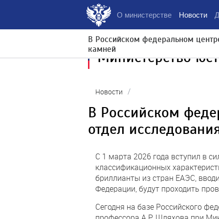
О министерстве
Новости
Д
В Российском федеральном центре
камней
Министерство юс
/
Новости
В Российском феде
отдел исследовани
С 1 марта 2026 года вступил в с
классификационных характеристи
бриллианты из стран ЕАЭС, ввод
Федерации, будут проходить пров
Сегодня на базе Российского фе
профессора А.Р. Шляхова при Ми