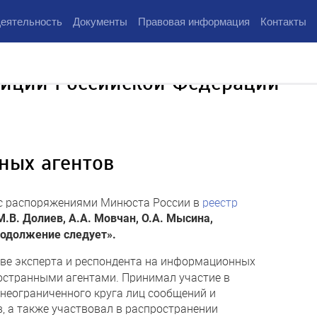
еятельность
Документы
Правовая информация
Контакты
тиции Российской Федерации
ных агентов
ии с распоряжениями Минюста России в
реестр
М.В. Долиев, А.А. Мовчан, О.А. Мысина,
одолжение следует».
тве эксперта и респондента на информационных
остранными агентами. Принимал участие в
 неограниченного круга лиц сообщений и
, а также участвовал в распространении