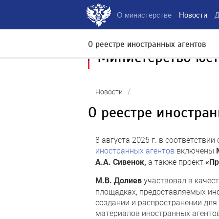
О министерстве
Новости
Д
О реестре иностранных агентов
Министерство юс
/
Новости
О реестре иностран
8 августа 2025 г. в соответств
иностранных агентов
включены
а также проект
А.А. Сивенок,
«Пр
участвовал в качес
М.В. Долиев
площадках, предоставляемых ин
создании и распространении для
материалов иностранных агентов