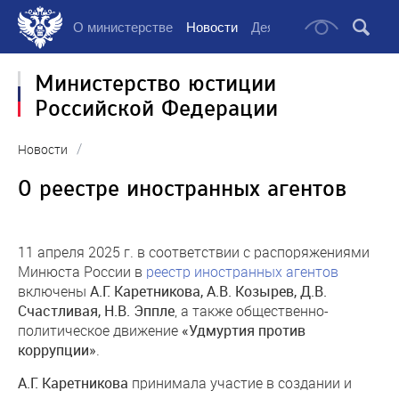
О министерстве
Новости
Деятельность
Докуме
Министерство юстиции
Российской Федерации
/
Новости
О реестре иностранных агентов
11 апреля 2025 г. в соответствии с распоряжениями
Минюста России в
реестр иностранных агентов
включены
А.Г. Каретникова, А.В. Козырев, Д.В.
Счастливая, Н.В. Эппле
, а также общественно-
политическое движение
«Удмуртия против
коррупции»
.
А.Г. Каретникова
принимала участие в создании и