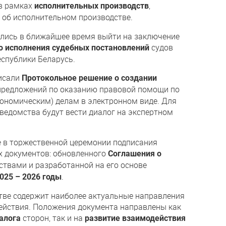
 в рамках
,
исполнительных производств
об исполнительном производстве.
ились в ближайшее время выйти на заключение
судов
о исполнения судебных постановлений
еспублики Беларусь.
писали
Протокольное решение о создании
предложений по оказанию правовой помощи по
ономическим) делам в электронном виде. Для
ведомства будут вести диалог на экспертном
 в торжественной церемонии подписания
 документов: обновленного
Соглашения о
твами и разработанной на его основе
.
025 – 2026 годы
тве содержит наиболее актуальные направления
ействия. Положения документа направлены как
сторон, так и на
алога
развитие взаимодействия