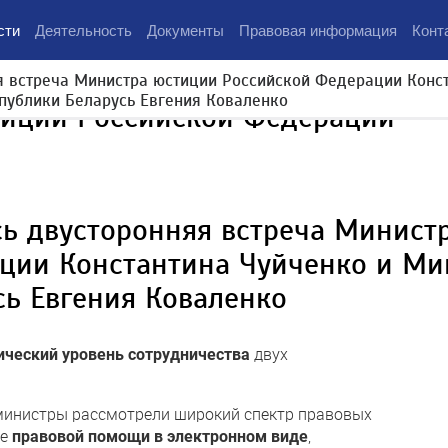
сти
Деятельность
Документы
Правовая информация
Конт
я встреча Министра юстиции Российской Федерации Конс
публики Беларусь Евгения Коваленко
тиции Российской Федерации
сь двусторонняя встреча Минист
ции Константина Чуйченко и Ми
сь Евгения Коваленко
двух
ический уровень сотрудничества
 министры рассмотрели широкий спектр правовых
ие
,
правовой помощи в электронном виде