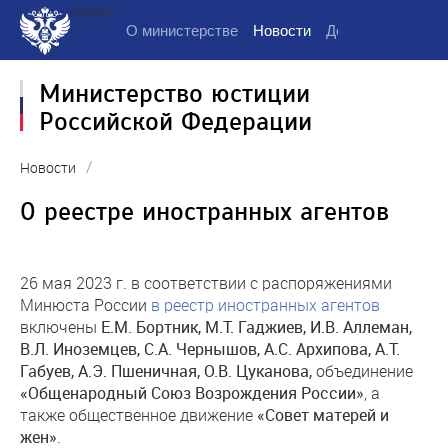
Меню
О министерстве
Новости
Деятельность
Д
Министерство юстиции
Российской Федерации
/
Новости
О реестре иностранных агентов
26 мая 2023 г. в соответствии с распоряжениями
Минюста России
в реестр иностранных агентов
включены
Е.М. Бортник, М.Т. Гаджиев, И.В. Аллеман,
В.Л. Иноземцев, С.А. Чернышов, А.С. Архипова, А.Т.
Габуев, А.Э. Пшеничная, О.В. Цуканова,
объединение
«Общенародный Союз Возрождения России»
, а
также общественное движение
«Совет матерей и
жен»
.