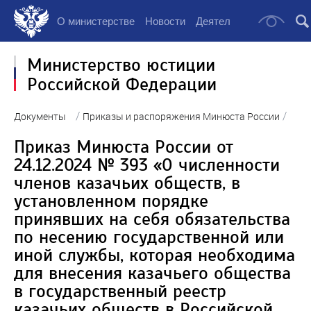
О министерстве
Новости
Деятельность
Докуме
Министерство юстиции
Российской Федерации
/
/
Документы
Приказы и распоряжения Минюста России
Приказ Минюста России от
24.12.2024 № 393 «О численности
членов казачьих обществ, в
установленном порядке
принявших на себя обязательства
по несению государственной или
иной службы, которая необходима
для внесения казачьего общества
в государственный реестр
казачьих обществ в Российской