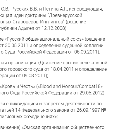
.В., Русских В.В. и Петина А.Г., исповедующая,
ющая идеи доктрины "Древнерусской
вных Староверов-Инглингов" (решение
ублики Адыгея от 12.12.2008).
ие «Русский общенациональный союз» (решение
т 30.05.2011 и определение судебной коллегии
о Суда Российской Федерации от 06.09.2011).
ная организация «Движение против нелегальной
о городского суда от 18.04.2011 и определение
рации от 09.08.2011);
Кровь и Честь» («Blood and Honour/Combat18»,
ного Суда Российской Федерации от 29.05.2012);
зи с ликвидацией и запретом деятельности по
атьей 14 Федерального закона от 26.09.1997 №
елигиозных объединениях»;
движение) «Омская организация общественного