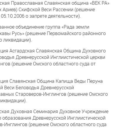
рская Православная Славянская община «ВЕК РА»
х Ариев) Скифской Веси Рассении (решение
05.10.2006 о запрете деятельности).
ванное объединение группа «Рада земли
жавы Русь» (решение Первомайского районного
 о ликвидации).
ация Асгардская Славянская Община Духовного
оводья Древнерусской Инглиистической церкви
гов (решение Омского областного суда от
зация Славянская Община Капища Веды Перуна
й Веси Беловодья Древнерусской
лавных Староверов-Инглингов (решение Омского
ликвидации).
жская Духовная Семинария Духовное Учреждение
о образования Древнерусской Инглиистической
-Инглингов (решение Омского областного суда