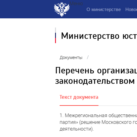
Меню
О министерстве
Ново
Министерство юс
/
Документы
Перечень организац
законодательством
Текст документа
1. Межрегиональная общественн
партия» (решение Московского го
деятельности).