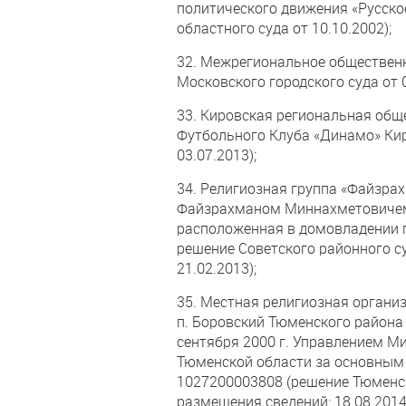
политического движения «Русско
областного суда от 10.10.2002);
32. Межрегиональное общественн
Московского городского суда от 0
33. Кировская региональная общ
Футбольного Клуба «Динамо» Кир
03.07.2013);
34. Религиозная группа «Файзра
Файзрахманом Миннахметовичем
расположенная в домовладении по 
решение Советского районного су
21.02.2013);
35. Местная религиозная органи
п. Боровский Тюменского района
сентября 2000 г. Управлением М
Тюменской области за основным
1027200003808 (решение Тюменско
размещения сведений: 18.08.2014