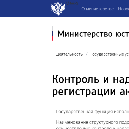
Меню
О министерстве
Ново
Министерство юс
/
Деятельность
Государственные ус
Контроль и на
регистрации а
Государственная функция испол
Наименование структурного подр
осуществлению контроля и надзо