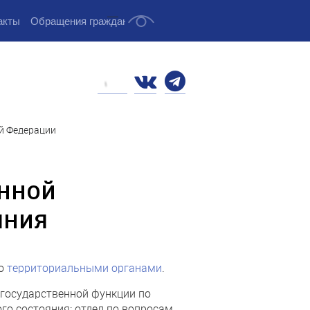
...
акты
Обращения граждан
й Федерации
енной
яния
го
территориальными органами
.
 государственной функции по
го состояния: отдел по вопросам