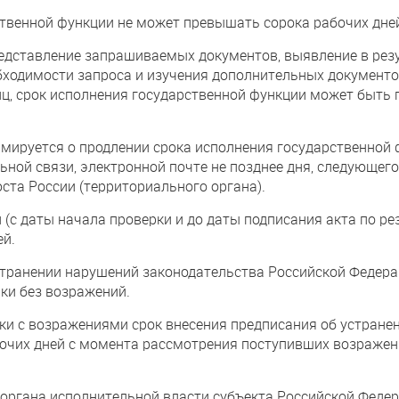
твенной функции не может превышать сорока рабочих дне
едставление запрашиваемых документов, выявление в рез
бходимости запроса и изучения дополнительных документ
, срок исполнения государственной функции может быть пр
мируется о продлении срока исполнения государственной 
ной связи, электронной почте не позднее дня, следующег
та России (территориального органа).
(с даты начала проверки и до даты подписания акта по ре
ей.
странении нарушений законодательства Российской Федерац
ки без возражений.
рки с возражениями срок внесения предписания об устран
бочих дней с момента рассмотрения поступивших возражени
органа исполнительной власти субъекта Российской Федер