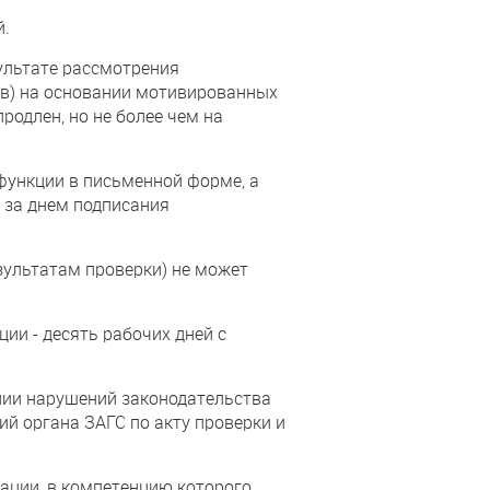
й.
ультате рассмотрения
ов) на основании мотивированных
одлен, но не более чем на
функции в письменной форме, а
о за днем подписания
зультатам проверки) не может
ии - десять рабочих дней с
ении нарушений законодательства
й органа ЗАГС по акту проверки и
ации, в компетенцию которого