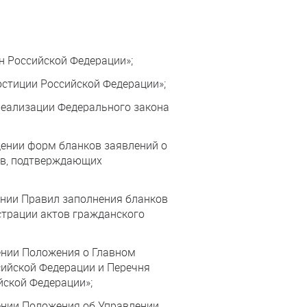
н Российской Федерации»;
юстиции Российской Федерации»;
реализации Федерального закона
дении форм бланков заявлений о
ов, подтверждающих
ении Правил заполнения бланков
страции актов гражданского
ении Положения о Главном
сийской Федерации и Перечня
йской Федерации»;
ении Положения об Управлении