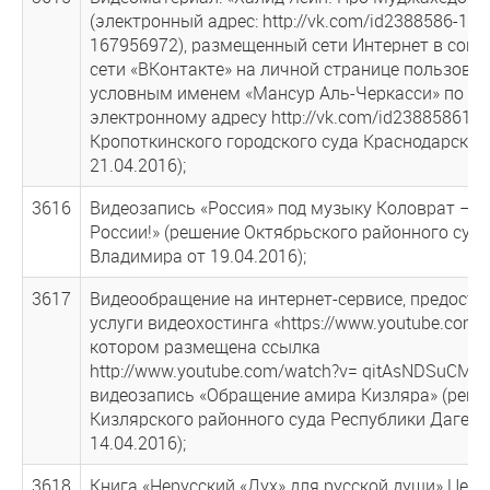
(электронный адрес: http://vk.com/id2388586-11-
167956972), размещенный сети Интернет в соц
сети «ВКонтакте» на личной странице пользоват
условным именем «Мансур Аль-Черкасси» по
электронному адресу http://vk.com/id238858611 
Кропоткинского городского суда Краснодарского
21.04.2016);
3616
Видеозапись «Россия» под музыку Коловрат – С
России!» (решение Октябрьского районного суда 
Владимира от 19.04.2016);
3617
Видеообращение на интернет-сервисе, предос
услуги видеохостинга «https://www.youtube.com»,
котором размещена ссылка
http://www.youtube.com/watch?v= qitAsNDSuCM
видеозапись «Обращение амира Кизляра» (реше
Кизлярского районного суда Республики Дагест
14.04.2016);
3618
Книга «Нерусский «Дух» для русской души» Цер