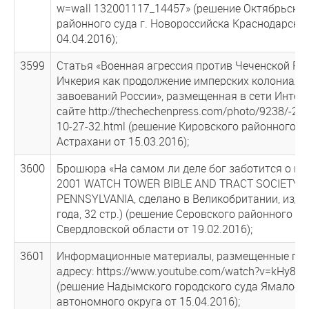
w=wall 132001117_14457» (решение Октябрьско
районного суда г. Новороссийска Краснодарског
04.04.2016);
3599
Статья «Военная агрессия против Чеченской Ре
Ичкерия как продолжение имперских колониал
завоеваний России», размещенная в сети Интер
сайте http://thechechenpress.com/photo/9238/-20
10-27-32.html (решение Кировского районного су
Астрахани от 15.03.2016);
3600
Брошюра «На самом ли деле бог заботится о нас
2001 WATCH TOWER BIBLE AND TRACT SOCIETY 
PENNSYLVANIA, сделано в Великобритании, изда
года, 32 стр.) (решение Серовского районного су
Свердловской области от 19.02.2016);
3601
Информационные материалы, размещенные по 
адресу: https://www.youtube.com/watch?v=kHy8C
(решение Надымского городского суда Ямало-Н
автономного округа от 15.04.2016);