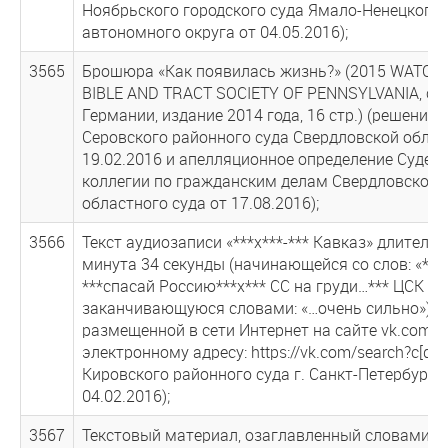
Ноябрьского городского суда Ямало-Ненецкого
автономного округа от 04.05.2016);
3565
Брошюра «Как появилась жизнь?» (2015 WATC
BIBLE AND TRACT SOCIETY OF PENNSYLVANIA, сд
Германии, издание 2014 года, 16 стр.) (решение
Серовского районного суда Свердловской облас
19.02.2016 и апелляционное определение Судеб
коллегии по гражданским делам Свердловского
областного суда от 17.08.2016);
3566
Текст аудиозаписи «***х***-*** Кавказ» длитель
минута 34 секунды (начинающейся со слов: «***х
***спасай Россию***х*** СС на груди…*** ЦСК вп
заканчивающуюся словами: «…очень сильно»),
размещенной в сети Интернет на сайте vk.com п
электронному адресу: https://vk.com/search?c[q] 
Кировского районного суда г. Санкт-Петербурга
04.02.2016);
3567
Текстовый материал, озаглавленный словами «Ч