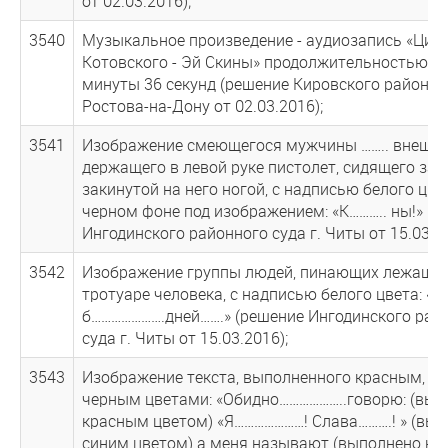
от 02.03.2016);
3540
Музыкальное произведение - аудиозапись «Цир
Котовского - Эй Скины» продолжительностью ок
минуты 36 секунд (решение Кировского районног
Ростова-на-Дону от 02.03.2016);
3541
Изображение смеющегося мужчины …….. внешно
держащего в левой руке пистолет, сидящего за с
закинутой на него ногой, с надписью белого цве
черном фоне под изображением: «К……….. ны!» (р
Ингодинского районного суда г. Читы от 15.03.20
3542
Изображение группы людей, пинающих лежащег
тротуаре человека, с надписью белого цвета: «Е
б………………….дней…….» (решение Ингодинского рай
суда г. Читы от 15.03.2016);
3543
Изображение текста, выполненного красным, си
черным цветами: «Обидно………………..говорю: (вып
красным цветом) «Я…………………! Слава……….! » (вы
синим цветом) а меня называют (выполнено к