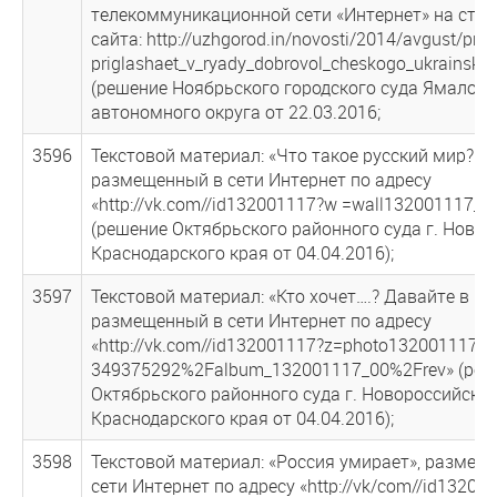
телекоммуникационной сети «Интернет» на стра
сайта: http://uzhgorod.in/novosti/2014/avgust/prav
priglashaet_v_ryady_dobrovol_cheskogo_ukrainsko
(решение Ноябрьского городского суда Ямало-Н
автономного округа от 22.03.2016;
3596
Текстовой материал: «Что такое русский мир?»,
размещенный в сети Интернет по адресу
«http://vk.com//id132001117?w =wall132001117_1
(решение Октябрьского районного суда г. Ново
Краснодарского края от 04.04.2016);
3597
Текстовой материал: «Кто хочет….? Давайте в Киев
размещенный в сети Интернет по адресу
«http://vk.com//id132001117?z=photo132001117_
349375292%2Falbum_132001117_00%2Frev» (реш
Октябрьского районного суда г. Новороссийска
Краснодарского края от 04.04.2016);
3598
Текстовой материал: «Россия умирает», размещ
сети Интернет по адресу «http://vk/com//id13200