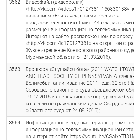
3562
Видеофайл (видеоролик)
«http://vk.com./videos170127381_166830138» под
названием «Бей хачей, спасай Россию!»
продолжительностью 1 мин. 44 сек., который бы
размещен в информационно-телекоммуникацио
Интернет на сайте, расположенном по адресу:
«http://vk.com./id170127381» на открытой стран
Жуков» (решение Ковдорского районного суда
Мурманской области от 24.03.2016);
3563
Брошюра «Слушайся бога» (2011 WATCH TOWER 
AND TRACT SOCIETY OF PENNSYLVANIA, сделано 
Великобритании, издание 2011 года, 32 стр.) (р
Серовского районного суда Свердловской облас
19.02.2016 и апелляционное определение Судеб
коллегии по гражданским делам Свердловского
областного суда от 24.08.2016);
3564
Информационные видеоматериалы, размещенн
информационно-телекоммуникационной сети «И
на интернет-сайте https://youtu.be/CSalxYTf31M 