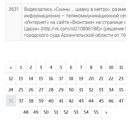
3631
Видеозапись «Скины … шавку в метро», размещ
информационно – телекоммуникационной сети
«Интернет» на сайте «Вконтаке» на странице «В
Царук» (http://vk.com/id210896188)» (решение О
городского суда Архангельской области от 16.03
<
1
2
3
4
5
6
7
8
9
10
11
12
13
14
15
16
17
18
19
20
21
22
23
24
25
26
27
28
29
30
31
32
33
34
35
36
37
38
39
40
41
42
43
44
45
46
47
48
49
50
51
52
53
54
55
>