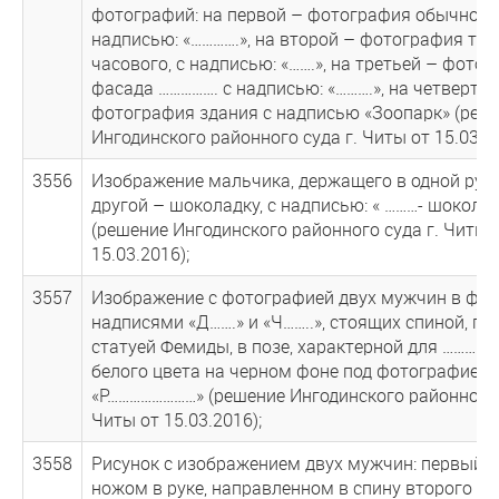
фотографий: на первой – фотография обычной 
надписью: «………….», на второй – фотография т…
часового, с надписью: «…….», на третьей – фото
фасада ……………. с надписью: «……….», на четвертой
фотография здания с надписью «Зоопарк» (реш
Ингодинского районного суда г. Читы от 15.03.20
3556
Изображение мальчика, держащего в одной руке 
другой – шоколадку, с надписью: « ………- шокола
(решение Ингодинского районного суда г. Читы 
15.03.2016);
3557
Изображение с фотографией двух мужчин в фут
надписями «Д…….» и «Ч……..», стоящих спиной, пе
статуей Фемиды, в позе, характерной для ………….,
белого цвета на черном фоне под фотографией:
«Р……………………» (решение Ингодинского районного 
Читы от 15.03.2016);
3558
Рисунок с изображением двух мужчин: первый –
ножом в руке, направленном в спину второго –