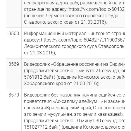
непокоренная держава!», размещенный на инте
странице по адресу: https://vk.com/topic-604327
(решение Лермонтовского городского суда
Ставропольского края от 21.03.2016);
3568
Информационный материал - интернет страница
адресу: https://vk.com/topic-6043277_11909367 (
Лермонтовского городского суда Ставропольско
от 21.03.2016);
3569
Видеоролик «Обращение россиянки из Сирии»
(продолжительностью 1 минута 21 секунда, об
5761912 байт) (решение Комсомольского район
Хабаровского края от 21.03.2016);
3570
Видеоролик без названия начинающийся со сло
приветствия «Ас-саляму алейкум...» и заканчи
словами «Краснодарский край, Ставропольский 
это земли мусульман, это земли кавказцев!»
(продолжительностью 10 минут 30 секунд, объ
151027712 байт) (решение Комсомольского рай