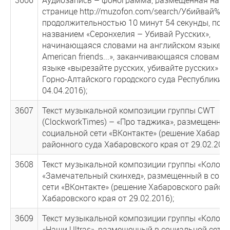
странице http://muzofon.com/search/Убийвай%20
продолжительностью 10 минут 54 секунды, под
названием «Серонхелия – Убивай Русских»,
начинающаяся словами на английском языке «
American friends...», заканчивающаяся словами 
языке «вырезайте русских, убивайте русских» (
Горно-Алтайского городского суда Республики А
04.04.2016);
3607
Текст музыкальной композиции группы CWT
(ClockworkTimes) – «Про таджика», размещенный
социальной сети «ВКонтакте» (решение Хабаров
районного суда Хабаровского края от 29.02.2016
3608
Текст музыкальной композиции группы «Коловра
«Замечательный скинхед», размещенный в соци
сети «ВКонтакте» (решение Хабаровского район
Хабаровского края от 29.02.2016);
3609
Текст музыкальной композиции группы «Коловра
«Наши Ultras», размещенный в социальной сети