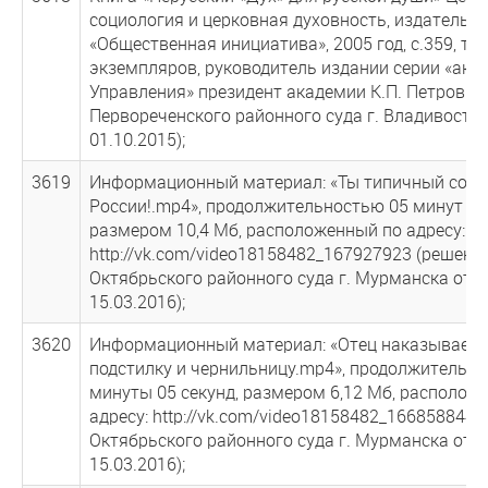
социология и церковная духовность, издательс
«Общественная инициатива», 2005 год, с.359, ти
экземпляров, руководитель издании серии «ака
Управления» президент академии К.П. Петров (
Первореченского районного суда г. Владивосток
01.10.2015);
3619
Информационный материал: «Ты типичный солд
России!.mр4», продолжительностью 05 минут 10 
размером 10,4 Мб, расположенный по адресу:
http://vk.com/video18158482_167927923 (решени
Октябрьского районного суда г. Мурманска от
15.03.2016);
3620
Информационный материал: «Отец наказывает 
подстилку и чернильницу.mр4», продолжительн
минуты 05 секунд, размером 6,12 Мб, располож
адресу: http://vk.com/video18158482_166858844 
Октябрьского районного суда г. Мурманска от
15.03.2016);