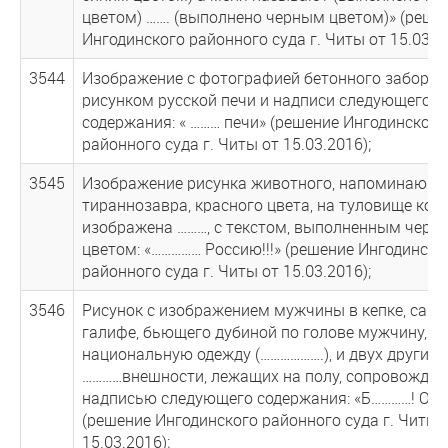
цветом) ……. (выполнено черным цветом)» (реше
Ингодинского районного суда г. Читы от 15.03.20
3544
Изображение с фотографией бетонного забора 
рисунком русской печи и надписи следующего
содержания: « ……… печи» (решение Ингодинского
районного суда г. Читы от 15.03.2016);
3545
Изображение рисунка животного, напоминающе
тираннозавра, красного цвета, на туловище кот
изображена ………, с текстом, выполненным черн
цветом: «…………… Россию!!!» (решение Ингодинско
районного суда г. Читы от 15.03.2016);
3546
Рисунок с изображением мужчины в кепке, сапо
галифе, бьющего дубиной по голове мужчину, од
национальную одежду (……………….), и двух других
…………внешности, лежащих на полу, сопровожда
надписью следующего содержания: «Б…………! О…….
(решение Ингодинского районного суда г. Читы 
15.03.2016);