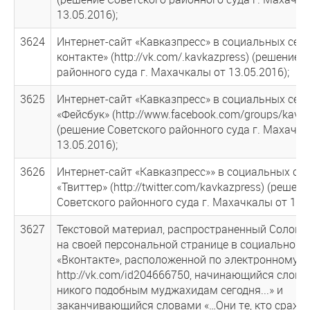
13.05.2016);
3624
Интернет-сайт «Кавказпресс» в социальных сетя
контакте» (http://vk.com/.kavkazpress) (решение 
районного суда г. Махачкалы от 13.05.2016);
3625
Интернет-сайт «Кавказпресс» в социальных сет
«Фейсбук» (http://www.facebook.com/groups/kavka
(решение Советского районного суда г. Махачка
13.05.2016);
3626
Интернет-сайт «Кавказпресс»» в социальных сет
«Твиттер» (http://twitter.com/kavkazpress) (решени
Советского районного суда г. Махачкалы от 13.0
3627
Текстовой материал, распространенный Соловье
на своей персональной странице в социальной 
«Вконтакте», расположенной по электронному а
http://vk.com/id204666750, начинающийся слова
никого подобным муджахидам сегодня...» и
заканчивающийся словами «…Они те, кто сража