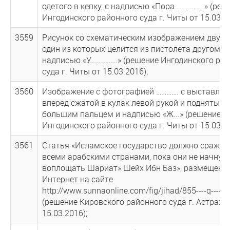
одетого в кепку, с надписью «Пора……………..» (реш
Ингодинского районного суда г. Читы от 15.03.20
3559
Рисунок со схематическим изображением двух 
один из которых целится из пистолета другому в
надписью «У…………….» (решение Ингодинского ра
суда г. Читы от 15.03.2016);
3560
Изображение с фотографией …………. с выставлен
вперед сжатой в кулак левой рукой и поднятым 
большим пальцем и надписью «Ж...» (решение
Ингодинского районного суда г. Читы от 15.03.20
3561
Статья «Исламское государство должно сражат
всеми арабскими странами, пока они не начнут
воплощать Шариат» Шейх Ибн Баз», размещенна
Интернет на сайте
http://www.sunnaonline.com/fig/jihad/855----q--------
(решение Кировского районного суда г. Астраха
15.03.2016);