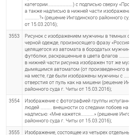
категории…………………….) с подписью сверху «Прост
а также надписью в нижней части изображения:
…………..?» (решение Ингодинского районного суда
от 15.03.2016);
3553
Рисунок с изображением мужчины в темных очк
черной одежде, произносящего фразу «Россия……
целящегося из автомата в бородатых мужчин, о
футболки, раскрашенные в цвета флагов …………. 
в нижней части рисунка изображен тот же мужч
дымящимся автоматом (от произведенного выст
на месте, где были изображены мужчины с ……..,
отверстия от пуль как на мишени (решение Инг
районного суда г. Читы от 15.03.2016);
3554
Изображение с фотографией группы испуганны
людей ……….. внешности со следами побоев на ли
надписью: «Мне кажется………….» (решение Ингод
районного суда г. Читы от 15.03.2016);
3555
Изображение, состоящее из четырех отдельных