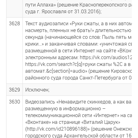
пути Аллаха» (решение Красноперекопского рай
суда г. Ярославля от 31.03.2016);
3628
Текст аудиозаписи «Руки сжаты, а в них автомат
насмерть, пленных не брать!» длительностью 1 
секунда (начинающейся со слов: Пыль пять метр
крики…» и заканчивая словами: «уничтожая свои
размещенной в сети Интернет на сайте «ВКонтак
электронным адресам: https://vk.com/audios129
https://vk.com/search?c[q]=руки сжаты %2С а в ни
автомат.&c[section]=audio» (решение Кировского
районного суда города Санкт-Петербурга от 04.0
3629
Исключен;
3630
Видеозапись «Ненавидите скинхедов, а как вам э
размещенную в информационно –
телекоммуникационной сети «Интернет» на сайт
«Вконтаке» на странице «Виталий Царук»
(http://vk.com/id210896188)» (решение Онежског
городского суда Архангельской области от 16.03