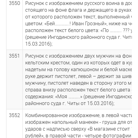
3550
Рисунок с изображением русского воина в доспе
стоящего на фоне флага и держащего в руках ме
от которого расположен текст, выполненный ч
цветом: «Бей…………..! Иван Грозный», ниже на че
расположен текст белого цвета: «По ……….. ??? учи .
(решение Ингодинского районного суда г. Читы 
15.03.2016);
3551
Рисунок с изображением двух мужчин на фоне ф
кельтским крестом, один из которых одет в куртк
надетым на голову капюшоном и белой маске, в
руке держит пистолет, левой – держит за шивор
мужчину, пистолет наведен в сторону этого му
справа внизу расположен текст белого цвета с
содержания: «Моя ………..» (решение Ингодинского
районного суда г. Читы от 15.03.2016);
3552
Комбинированное изображение, в левой части к
изображен напольный манекен - груша для отр
ударов с надписью сверху «В магазине стоит 10
рублей», в правой части - четыре фотографии (л