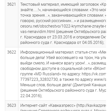
3621
Текстовый материал, имеющий заголовок «Кры
знайте.....!», начинающийся словами: «Это моя 
точка зрения...», заканчивающийся словами: «Э
говорю, русский россиянин...» и размещенного н
cesoru.net/obschestvo/1022-krymchane-znayte-my-
vas-nenavidim.html (решение Октябрьского райо
г. Краснодара от 23.03.2016 и определение Октя
районного суда г. Краснодара от 04.05.2016);
3622
Информационный материал: статья-стих «Меньш
больше дела! Убей воссевшего на трон, На улиц
выйди смело, И нанеси врагу урон!...», размеще
свободном доступе в социальной сети «ВКонтакт
группе «MD Russland» по адресу: https://vk.com/t
77397223_32832730, а также по адресу www/stihi
Меньше слов, больше дела! (Дмитрий Канашкин)
(решение Октябрьского районного суда г. Мурм
22.04.2016);
3623
Интернет-сайт «Кавказпресс» (http://kavkazpress.
(решение Советского районного суда г. Махачка