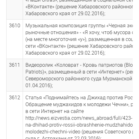
«ВКонтакте» (решение Хабаровского районного 
Хабаровского края от 29.02.2016);
3610
Музыкальная композиция группы «Черная экон
рыночные отношения» - «Я хочу, чтоб мусора соса
(на месте многоточия «у»), размещенная в соци
сети «ВКонтакте» (решение Хабаровского район
Хабаровского края от 29.02.2016);
3611
Видеоролик «Коловрат - Кровь патриотов (Blood
Patriots)», размещенный в сети «Интернет» (реш
Североморского районного суда Мурманской об
01.04.2016);
3612
Статья «Поднимайтесь на Джихад против Росси
Обращение муджахидов к молодежи Чечни», ра
в сети Интернет на сайте
http://news.eizvestia.com/news_abroad/full/423-po
na-dhihad-protiv-rossii-obrashhenie-mudzhahidov-k
molodezhi-chechni-video (решения Советского р
суда г. Астрахани от 22.03.2016);