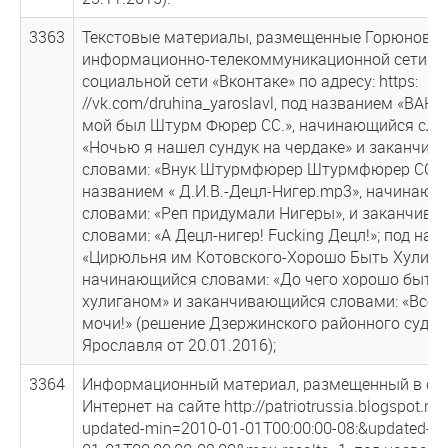
3363
Текстовые материалы, размещенные Горюновым
информационно-телекоммуникационной сети Ин
социальной сети «Вконтаке» по адресу: https:
//vk.com/druhina_yaroslavl, под названием «ВАН
мой был Штурм Фюрер СС.», начинающийся сло
«Ночью я нашел сундук на чердаке» и заканчи
словами: «Внук Штурмфюрер Штурмфюрер СС»; 
названием « Д.И.В.-Децл-Нигер.mр3», начинающ
словами: «Реп придумали Нигеры», и заканчив
словами: «А Децл-нигер! Fucking Децл!»; под на
«Цирюльня им Котовского-Хорошо Быть Хулига
начинающийся словами: «До чего хорошо быть
хулиганом» и заканчивающийся словами: «Всех
мочи!» (решение Дзержинского районного суда г
Ярославля от 20.01.2016);
3364
Информационный материал, размещенный в се
Интернет на сайте http://patriotrussia.blogspot.ru/
updated-min=2010-01-01Т00:00:00-08:&updated-m