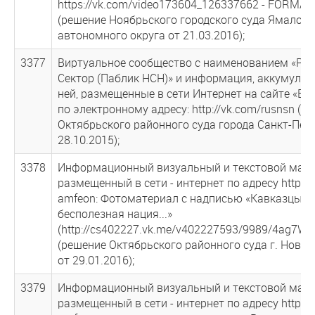
https://vk.com/video173604_126337662 - FORMAT
(решение Ноябрьского городского суда Ямало-Н
автономного округа от 21.03.2016);
3377
Виртуальное сообщество с наименованием «Рус
Сектор (Паблик НСН)» и информация, аккумулир
ней, размещенные в сети Интернет на сайте «В 
по электронному адресу: http://vk.com/rusnsn (р
Октябрьского районного суда города Санкт-Пет
28.10.2015);
3378
Информационный визуальный и текстовой мате
размещенный в сети - интернет по адресу http://
amfeon: Фотоматериал с надписью «Кавказцы -
бесполезная нация...»
(http://cs402227.vk.me/v402227593/9989/4ag7WF
(решение Октябрьского районного суда г. Ново
от 29.01.2016);
3379
Информационный визуальный и текстовой мате
размещенный в сети - интернет по адресу http://