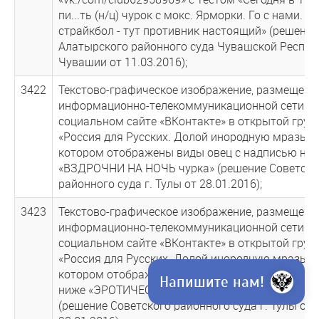
пи...ть (н/ц) чурок с мокс. Ярморки. Го с нами. Э
страйкбол - тут противник настоящий» (решение
Алатырского районного суда Чувашской Респуб
Чувашии от 11.03.2016);
3422
Текстово-графическое изображение, размещенн
информационно-телекоммуникационной сети Ин
социальном сайте «ВКонтакте» в открытой груп
«Россия для Русских. Долой инородную мразь», 
котором отображены виды овец с надписью ни
«ВЗДРОЧНИ НА НОЧЬ чурка» (решение Советско
районного суда г. Тулы от 28.01.2016);
3423
Текстово-графическое изображение, размещенн
информационно-телекоммуникационной сети Ин
социальном сайте «ВКонтакте» в открытой груп
«Россия для Русских. Долой инородную мразь», 
котором отображена овца на природном фоне с
Напишите нам!
ниже «ЭРОТИЧЕСКИЙ СОН ХАЧА любого. абсол
(решение Советского районного суда г. Тулы от