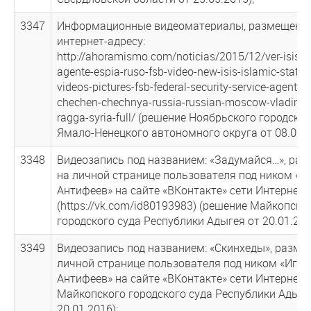
3347
Информационные видеоматериалы, размещенн
интернет-адресу:
http://ahoramismo.com/noticias/2015/12/ver-isis-d
agente-espia-ruso-fsb-video-new-isis-islamic-state
videos-pictures-fsb-federal-security-service-agent-s
chechen-chechnya-russia-russian-moscow-vladimir-
ragga-syria-full/ (решение Ноябрьского городско
Ямало-Ненецкого автономного округа от 08.02.2
3348
Видеозапись под названием: «Задумайся…», ра
на личной странице пользователя под ником «И
Антифеев» на сайте «ВКонтакте» сети Интернет
(https://vk.com/id80193983) (решение Майкопско
городского суда Республики Адыгея от 20.01.201
3349
Видеозапись под названием: «Скинхеды», разме
личной странице пользователя под ником «Игор
Антифеев» на сайте «ВКонтакте» сети Интернет 
Майкопского городского суда Республики Адыге
20.01.2016);