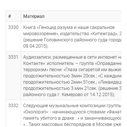
#
Материал
3330
Книга «Геноцид разума и наше сакральное
мировоззрение», издательство «Китежград», 2013 
(решение Головинского районного суда города 
09.04.2015);
3331
Аудиозаписи, размещенные в сети интернет на с
Контакте»: исполнитель – группа «Оправданный
терроризм» песни: «Глаза сигаретой им выжигаю
продолжительностью 3мин 20сек.; «С каждым гл
продолжительностью 2мин.51сек.; «Ликвидация»
продолжительностью 3 мин.21сек. (решение Зав
районного суда г. Кемерово от 14.12.2015);
3332
Следующие музыкальные композиции группы
«Околорэп»: - начинающуюся словами «Фанаты
память убитого в драке...» и заканчивающуюся
«...Таких массовых беспорядков в Москве уже н