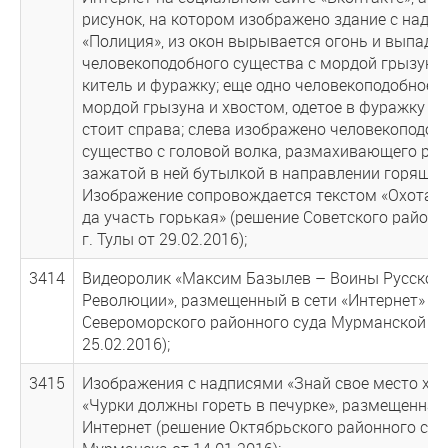
рисунок, на котором изображено здание с надп
«Полиция», из окон вырывается огонь и выпадае
человекоподобного существа с мордой грызуна, 
китель и фуражку; еще одно человекоподобное с
мордой грызуна и хвостом, одетое в фуражку и 
стоит справа; слева изображено человекоподоб
существо с головой волка, размахивающего рук
зажатой в ней бутылкой в направлении горящег
Изображение сопровождается текстом «Охота с
да участь горькая» (решение Советского районн
г. Тулы от 29.02.2016);
3414
Видеоролик «Максим Базылев – Воины Русской
Революции», размещенный в сети «Интернет» (
Североморского районного суда Мурманской об
25.02.2016);
3415
Изображения с надписями «Знай свое место хач 
«Чурки должны гореть в печурке», размещенная 
Интернет (решение Октябрьского районного суда