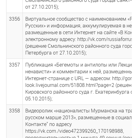
от 27.10.2015);
3356
Виртуальное сообщество с наименованием «Рос
Русских» и информация, аккумулируемая в нем,
размещенные в сети Интернет на сайте «В Конта
электронному адресу: http://vk.com/russiaforruss
(решение Смольнинского районного суда города
Петербурга от 27.10.2015);
3357
Публикация «Бегемоты и антилопы или Лекция 
ненависти» и комментарии к ней, размещенные 
Интернет-странице с URL — адресом: http://gorky
look.livejournal.com/51808.html?page=2 (решение
Кировского районного суда г. Екатеринбурга от
05.10.2015);
3358
Видеоролик «националисты Мурманска на трад
русском марше 2013», размещенные в социально
Контакте" по адресу
https://vk.com./video472399260_170198988,
продолжительностью 1 минута 49 секунд (реше