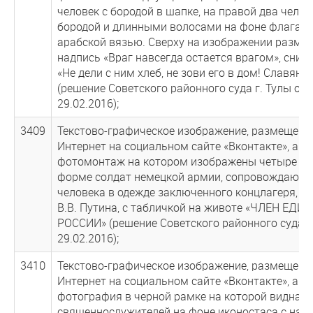
человек с бородой в шапке, на правой два челов
бородой и длинными волосами на фоне флага и
арабской вязью. Сверху на изображении разме
надпись «Враг навсегда остается врагом», сниз
«Не дели с ним хлеб, не зови его в дом! Славянс
(решение Советского районного суда г. Тулы от
29.02.2016);
3409
Текстово-графическое изображение, размещенно
Интернет на социальном сайте «Вконтакте», а и
фотомонтаж на котором изображены четыре че
форме солдат немецкой армии, сопровождающ
человека в одежде заключенного концлагеря, п
В.В. Путина, с табличкой на животе «ЧЛЕН ЕДИ
РОССИИ» (решение Советского районного суда г.
29.02.2016);
3410
Текстово-графическое изображение, размещенно
Интернет на социальном сайте «Вконтакте», а и
фотография в черной рамке на которой видна г
священнослужителей на фоне иконостаса с над