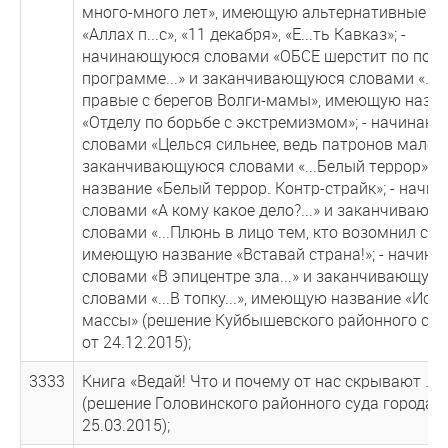
много-много лет», имеющую альтернативные н
«Аллах п...с», «11 декабря», «Е...ть Кавказ»; -
начинающуюся словами «ОБСЕ шерстит по пол
программе...» и заканчивающуюся словами «...Т
правые с берегов Волги-мамы», имеющую назв
«Отделу по борьбе с экстремизмом»; - начинаю
словами «Целься сильнее, ведь патронов мало...
заканчивающуюся словами «...Белый террор»,
название «Белый террор. Контр-страйк»; - нач
словами «А кому какое дело?...» и заканчивающ
словами «...Плюнь в лицо тем, кто возомнил себ
имеющую название «Вставай страна!»; - начин
словами «В эпицентре зла...» и заканчивающую
словами «...В топку...», имеющую название «Иску
массы» (решение Куйбышевского районного суда
от 24.12.2015);
3333
Книга «Ведай! Что и почему от нас скрывают …» 
(решение Головинского районного суда города 
25.03.2015);