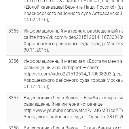
01-01Т00:00:00-08:00&max-resalts=1, под назван
«Долой кавказцев! Верните Нашу Россию!» (реш
Красноярского районного суда Астраханской об
04.02.2016);
3365
Информационный материал, размещенный на И
сайте http://vk.com/video221512614_167303489 
Хорошевского районного суда города Москвы о
30.11.2015);
3366
Информационный материал «Достали меня эти 
размещенный на Интернет – сайте
http://vk.com/video221512614_170608203 (решен
Хорошевского районного суда города Москвы о
01.12.2015);
3367
Видеоролик «Лёша Закон – Бомби эту мразь»,
размещенный на интернет-странице
http://www.youtube.com/watch?v=atGM31cdZEY (
Заводского районного суда г. Орла от 28.01.2016
3368
Видеоролик «Лёша Закон – Стань бандитом»,