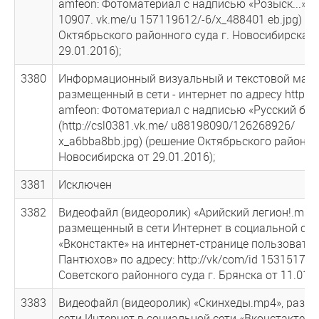
amfeon: Фотоматериал с надписью «Розыск...» (ht
10907. vk.me/u 157119612/-6/х_488401 eb.jpg) (
Октябрьского районного суда г. Новосибирска о
29.01.2016);
3380
Информационный визуальный и текстовой мате
размещенный в сети - интернет по адресу http://
amfeon: Фотоматериал с надписью «Русский бун
(http://csl0381.vk.me/ u88198090/126268926/
х_a6bba8bb.jpg) (решение Октябрьского районног
Новосибирска от 29.01.2016);
3381
Исключен
3382
Видеофайл (видеоролик) «Арийский легион!.mp4»
размещенный в сети Интернет в социальной сет
«Вконстакте» на интернет-странице пользовате
Пантюхов» по адресу: http://vk/com/id 15315174
Советского районного суда г. Брянска от 11.01.2
3383
Видеофайл (видеоролик) «Скинхеды.mp4», разм
сети Интернет в социальной сети «Вконстакте» 