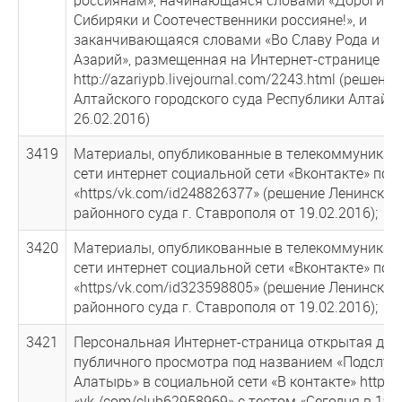
Сибиряки и Соотечественники россияне!», и
заканчивающаяся словами «Во Славу Рода и Ру
Азарий», размещенная на Интернет-странице
http://azariypb.livejournal.com/2243.html (решени
Алтайского городского суда Республики Алтай о
26.02.2016)
3419
Материалы, опубликованные в телекоммуникац
сети интернет социальной сети «Вконтакте» по IP
«https/vk.com/id248826377» (решение Ленинског
районного суда г. Ставрополя от 19.02.2016);
3420
Материалы, опубликованные в телекоммуникац
сети интернет социальной сети «Вконтакте» по IP
«https/vk.com/id323598805» (решение Ленинског
районного суда г. Ставрополя от 19.02.2016);
3421
Персональная Интернет-страница открытая для
публичного просмотра под названием «Подслу
Алатырь» в социальной сети «В контакте» http-а
«vk./com/club62958969» с тестом «Сегодня в 19.