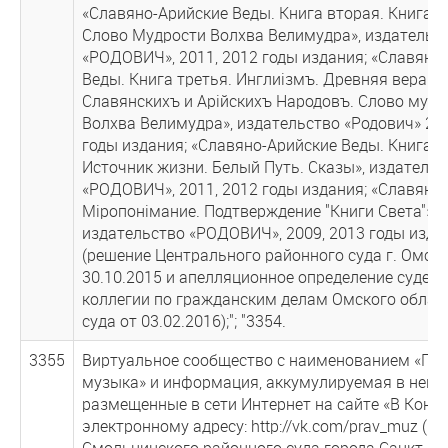
«Славяно-Арийские Веды. Книга вторая. Книга С
Слово Мудрости Волхва Велимудра», издательс
«РОДОВИЧ», 2011, 2012 годы издания; «Славяно
Веды. Книга третья. Инглиiзмъ. Древняя вера
Славянскихъ и Арiйскихъ Народовъ. Слово мудр
Волхва Велимудра», издательство «Родович» 200
годы издания; «Славяно-Арийские Веды. Книга ч
Источник жизни. Белый Путь. Сказы», издательс
«РОДОВИЧ», 2011, 2012 годы издания; «Славянс
Мiропонiмание. Подтверждение "Книги Света"»,
издательство «РОДОВИЧ», 2009, 2013 годы изда
(решение Центрального районного суда г. Омска
30.10.2015 и апелляционное определение судеб
коллегии по гражданским делам Омского облас
суда от 03.02.2016);"; "3354.
3355
Виртуальное сообщество с наименованием «Пр
музыка» и информация, аккумулируемая в нем,
размещенные в сети Интернет на сайте «В Конта
электронному адресу: http://vk.com/prav_muz (р
Смольнинского районного суда города Санкт-Пе