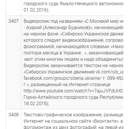
городского суда Ямало-Ненецкого автономного 
01.02.2016);
3407
Видеоролик под названием «С Москвой мир не 
- Азарий (Александр Будников)», начинающийся
на черном фоне: «Сибирско-Украинское движение
которого следует видеоизображение, сопрово
фонограммой, начинающейся словами: «Находя
полтора месяца в Украине...», заканчивающейся
«вот этим многим людям и надо объединиться»
Видеоролик заканчивается текстом на черном ф
«Сибирско-Украинское движение vk.com/sib_ukr
facebook.com/groups/siberia.ukraine/ т. 099-492-
г.», размещенный на Интернет-странице
http://www.уoutubе.com/watch?v=7ajuJVFdUH0 (
Горно-Алтайского городского суда Республики А
18.02.2016);
3408
Текстово-графическое изображение, размещенно
Интернет на социальном сайте «Вконтакте», а и
фотомонтаж из двух фотографий, на левой изо