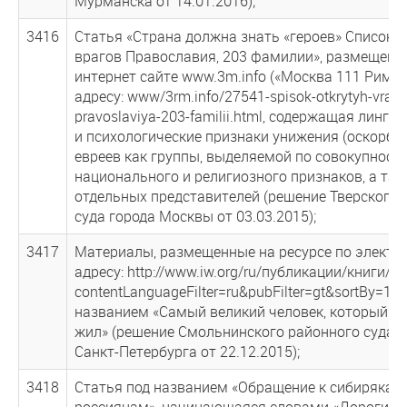
Мурманска от 14.01.2016);
3416
Статья «Страна должна знать «героев» Список 
врагов Православия, 203 фамилии», размещенн
интернет сайте www.3m.info («Москва 111 Рим»),
адресу: www/3rm.info/27541-spisok-otkrytyh-vrago
pravoslaviya-203-familii.html, содержащая лингв
и психологические признаки унижения (оскорбл
евреев как группы, выделяемой по совокупност
национального и религиозного признаков, а так
отдельных представителей (решение Тверского 
суда города Москвы от 03.03.2015);
3417
Материалы, размещенные на ресурсе по электр
адресу: http://www.iw.org/ru/пyбликaции/книги/?
contentLanguageFilter=ru&pubFilter=gt&sortBy=1п
названием «Самый великий человек, который ко
жил» (решение Смольнинского районного суда г
Санкт-Петербурга от 22.12.2015);
3418
Статья под названием «Обращение к сибирякам
россиянам», начинающаяся словами «Дорогие 