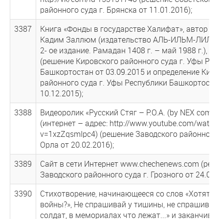
районного суда г. Брянска от 11.01.2016);
3387
Книга «Фонды в государстве Халифат», автор - А
Кадим Заллюм (издательство АЛЬ-ИЛЬМ-ЛИЛЬ
2- ое издание. Рамадан 1408 г. – май 1988 г.), на
(решение Кировского районного суда г. Уфы Ре
Башкортостан от 03.09.2015 и определение Кир
районного суда г. Уфы Республики Башкортоста
10.12.2015);
3388
Видеоролик «Русский Стяг – Р.О.А. (by NEX comp
(интернет – адрес: http://www.youtube.com/watch
v=1xzZqsmIpc4) (решение Заводского районного 
Орла от 20.02.2016);
3389
Сайт в сети Интернет www.chechenews.com (реш
Заводского районного суда г. Грозного от 24.02.
3390
Стихотворение, начинающееся со слов «Хотят л
войны?», Не спрашивай у тишины, не спрашивай 
солдат, в мемориалах что лежат...» и заканчи