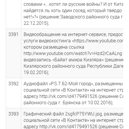
словами «...хотят ли русские войны? И от Китая 
найдется ль хоть один сосед, который твердо ска
нет!»?» (решение Заводского районного суда г. Г
22.12.2015);
3391
Видеообращение на интернет-сервисе, предос
услуги видеохостинга «https://www.youtube.com»,
котором размещена ссылка
http://www.youtube.com/watch?v=Hzd2rCaALng
видеозапись «Байат амира Кизляра» (решение
Кизлярского районного суда Республики Дагест
19.02.2016);
3392
Аудиофайл «P.S.7.62-Moй город», размещенный 
социальной сети «В Контакте» на интернет стра
адресу http://vk.com/id4179491526 (решение Сов
районного суда г. Брянска от 10.02.2016);
3393
Графический файл 2sgfcP75YWU.jpg, размещенн
социальной сети «В Контакте» на интернет стра
адресу http://vk.com/id4179491526 (решение Сов