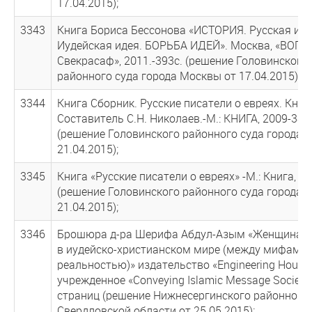
17.04.2015);
3343
Книга Бориса Бессонова «ИСТОРИЯ. Русская иде
Иудейская идея. БОРЬБА ИДЕЙ». Москва, «ВОГ-
Свекрасаф», 2011.-393с. (решение Головинского
районного суда города Москвы от 17.04.2015);
3344
Книга Сборник. Русские писатели о евреях. Книга
Составитель С.Н. Николаев.-М.: КНИГА, 2009-384
(решение Головинского районного суда города 
21.04.2015);
3345
Книга «Русские писатели о евреях» -М.: Книга, 20
(решение Головинского районного суда города 
21.04.2015);
3346
Брошюра д-ра Шерифа Абдул-Азым «Женщина в
в иудейско-христианском мире (между мифами 
реальностью)» издательство «Engineering House 
учрежденное «Conveying Islamic Message Society»
страниц (решение Нижнесергинского районного 
Свердловской области от 25.05.2015);