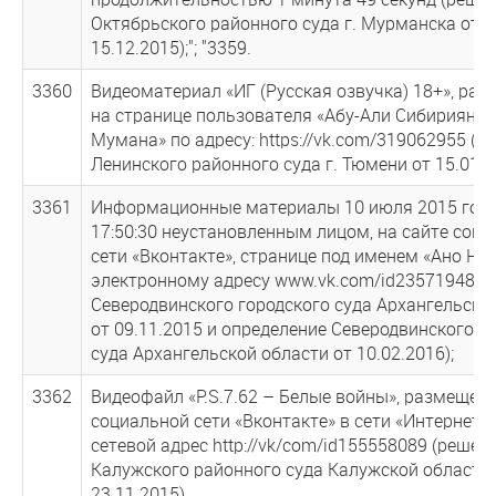
Октябрьского районного суда г. Мурманска от
15.12.2015);"; "3359.
3360
Видеоматериал «ИГ (Русская озвучка) 18+», ра
на странице пользователя «Абу-Али Сибириян-А
Мумана» по адресу: https://vk.com/319062955 (р
Ленинского районного суда г. Тюмени от 15.01.2
3361
Информационные материалы 10 июля 2015 года
17:50:30 неустановленным лицом, на сайте соц
сети «Вконтакте», странице под именем «Ано Ни
электронному адресу www.vk.com/id235719485 
Северодвинского городского суда Архангельско
от 09.11.2015 и определение Северодвинского г
суда Архангельской области от 10.02.2016);
3362
Видеофайл «P.S.7.62 – Белые войны», размещен
социальной сети «Вконтакте» в сети «Интернет»
сетевой адрес http://vk/com/id155558089 (решен
Калужского районного суда Калужской области 
23.11.2015).