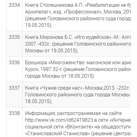
3334
Книга Столешникова А.П. «Реабилитации не буде
Архипелаг», изд. «Профессионал», Москва, 2011, 
(решение Головинского районного суда города 
19.05.2015);
3335
Книга Миронова Б.С. «Иго иудейское».-М.: Алгор
2007.-432с. (решение Головинского районного с
Москвы от 19.05.2015);
3336
Брошюра «Многоженство: масонское или арийск
Курск, 1997.32-с (решение Головинского районн
города Москвы от 18.05.2015)
3337
Книга «Чужие среди нас».-Москва,2013. -232с. (
Головинского районного суда города Москвы от
18.05.2015);
3338
Информация, распространяемая на сайте
http://www.vk.com/id62419823 в сети «Интернет» 
социальной сети «ВКонтакте» на общедоступной
«Станиславский Станислав» (решение Централь