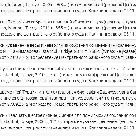
ari, Istanbul, Turkiye, 2009 г., 968 с. (тираж не указан) (решение Цен
пределение Центрального районного суда г. Калининграда от 06.11.
и «Письма» из собрания сочинений «Рисале-и Нур» (перевод с туре
ari, Istanbul, Turkiye, 2011 г., 655 с. (тираж не указан) (решение Цен
пределение Центрального районного суда г. Калининграда от 06.11.
и «Сравнение веры и неверия» из собрания сочинений «Рисале-и Нур
о М.Г. Тамимдарова), Istanbul, Turkiye, 2011 г., 238 с. (тираж не ука
 от 27.09.2012 и определение Центрального районного суда г. Калин
рси «Тайна человеческого «Я» и мельчайшей частицы» из собрания
, Istanbul, Turkiye, 2010 г., 75 с. (тираж не указан) (решение Централ
пределение Центрального районного суда г. Калининграда от 06.11.
современной Турции. Интеллектуальная биография Бадиуззамана Са
нглийского Ц. Теофанова), Istambul, Turkiye, 2008 г., 444 с. (тираж н
 от 27.09.2012 и определение Центрального районного суда г. Калин
и «Двадцать шестое сияние. Сияние для пожилых» из собрания соч
, Istanbul, Turkiye, 2006 г., 121 с. (тираж не указан) (решение Центра
пределение Центрального районного суда г. Калининграда от 06.11.