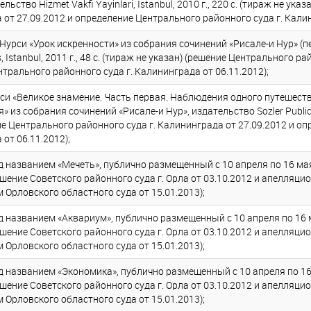
ьство Hizmet Vakfi Yayinlari, Istanbul, 2010 г., 220 с. (тираж не ук
 от 27.09.2012 и определение Центрального районного суда г. Калин
рси «Урок искренности» из собрания сочинений «Рисале-и Нур» (пе
s, Istanbul, 2011 г., 48 с. (тираж не указан) (решение Центрального 
нтрального районного суда г. Калининграда от 06.11.2012);
си «Великое знамение. Часть первая. Наблюдения одного путешест
из собрания сочинений «Рисале-и Нур», издательство Sozler Publicatio
ние Центрального районного суда г. Калининграда от 27.09.2012 и 
от 06.11.2012);
названием «Мечеть», публично размещенный с 10 апреля по 16 мая
решение Советского районного суда г. Орла от 03.10.2012 и апелляц
 Орловского областного суда от 15.01.2013);
названием «Аквариум», публично размещенный с 10 апреля по 16 м
решение Советского районного суда г. Орла от 03.10.2012 и апелляц
 Орловского областного суда от 15.01.2013);
названием «Экономика», публично размещенный с 10 апреля по 16 
решение Советского районного суда г. Орла от 03.10.2012 и апелляц
 Орловского областного суда от 15.01.2013);