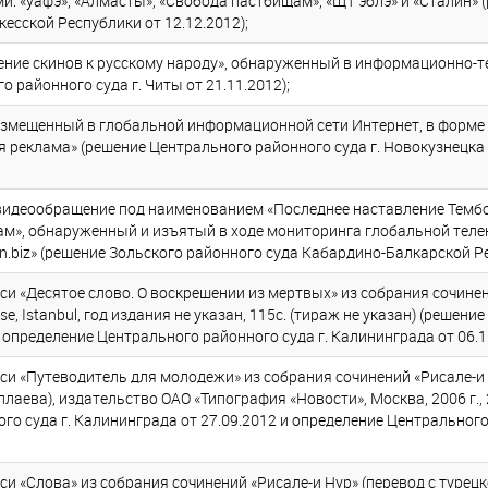
и: «уафэ», «Алмасты», «Свобода пастбищам», «Щ1 эблэ» и «Сталин» 
есской Республики от 12.12.2012);
ение скинов к русскому народу», обнаруженный в информационно-
 районного суда г. Читы от 21.11.2012);
мещенный в глобальной информационной сети Интернет, в форме
 реклама» (решение Центрального районного суда г. Новокузнецка
идеообращение под наименованием «Последнее наставление Темб
ам», обнаруженный и изъятый в ходе мониторинга глобальной тел
n.biz» (решение Зольского районного суда Кабардино-Балкарской Ре
и «Десятое слово. О воскрешении из мертвых» из собрания сочинен
e, Istanbul, год издания не указан, 115с. (тираж не указан) (решен
и определение Центрального районного суда г. Калининграда от 06.1
и «Путеводитель для молодежи» из собрания сочинений «Рисале-и Н
лаева), издательство ОАО «Типография «Новости», Москва, 2006 г., 2
о суда г. Калининграда от 27.09.2012 и определение Центрального 
и «Слова» из собрания сочинений «Рисале-и Нур» (перевод с турец