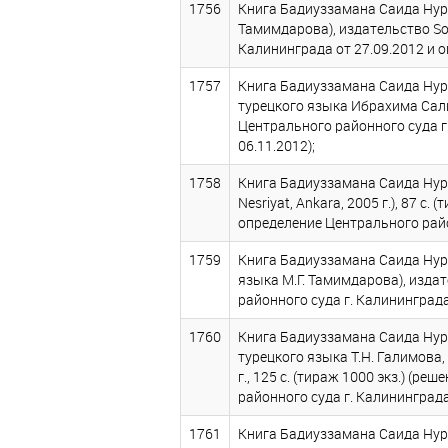
1756
Книга Бадиуззамана Саида Нурси
Тамимдарова), издательство Sozl
Калининграда от 27.09.2012 и о
1757
Книга Бадиуззамана Саида Нурс
турецкого языка Ибрахима Салиха)
Центрального районного суда г
06.11.2012);
1758
Книга Бадиуззамана Саида Нурс
Nesriyat, Ankara, 2005 г.), 87 
определение Центрального район
1759
Книга Бадиуззамана Саида Нурс
языка М.Г. Тамимдарова), издател
районного суда г. Калининграда
1760
Книга Бадиуззамана Саида Нурс
турецкого языка Т.Н. Галимова
г., 125 с. (тираж 1000 экз.) (
районного суда г. Калининграда 
1761
Книга Бадиуззамана Саида Нурс