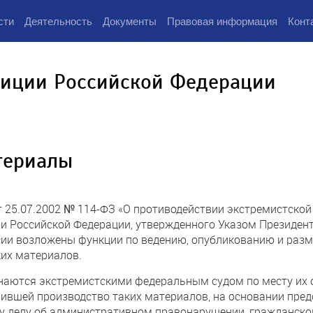
сти
Деятельность
Документы
Правовая информация
Конт
тиции Российской Федерации
териалы
т 25.07.2002 № 114-ФЗ «О противодействии экстремистской 
и Российской Федерации, утвержденного Указом Президент
сии возложены функции по ведению, опубликованию и раз
их материалов.
ются экстремистскими федеральным судом по месту их о
ившей производство таких материалов, на основании пред
у делу об административном правонарушении, гражданском