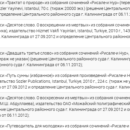
 «Трактат о природе» из собрания сочинений «Рисале-и Нур» (перев
er Yayinevi, Istanbul, 70 с. (тираж 20000 экз.) (решение Центральног
пределение Центрального районного суда г. Калининграда от 06.11.
и «Десятое слово. О воскрешении из мертвых» из собрания сочинени
, издательство Hizmet Vakfi Yayinlari, Istanbul, Turkiye, 2010 г., 14
. Калининграда от 27.09.2012 и определение Центрального районног
и «Двадцать третье слово» из собрания сочинений «Рисале-и Нур», 
с. (тираж не указан) (решение Центрального районного суда г. Калининг
ного суда г. Калининграда от 06.11.2012);
и «Путь сунны (избранное)» из собрания произведений «Рисале-и Ну
ьство Sozler Publications, Istanbul, Turkiye, 2010 г., 224 c. (тираж 
 от 27.09.2012 и определение Центрального районного суда г. Калин
и «Десятое слово. О воскресении из мертвых» из собрания сочинени
, М.Ш. Абдуллаева), издательство ОАО «Можайский полиграфический 
решение Центрального районного суда г. Калининграда от 27.09.2012 
от 06.11.2012);
и «Путеводитель для молодежи» из собрания сочинений «Рисале-и Н