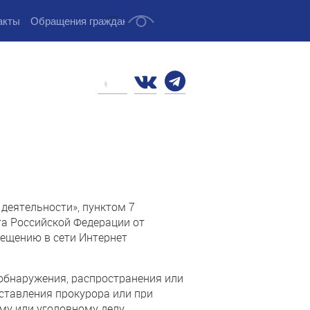
...
акты
Обращения граждан
деятельности», пунктом 7
а Российской Федерации от
мещению в сети Интернет
бнаружения, распространения или
ставления прокурора или при
у или уголовному делу.