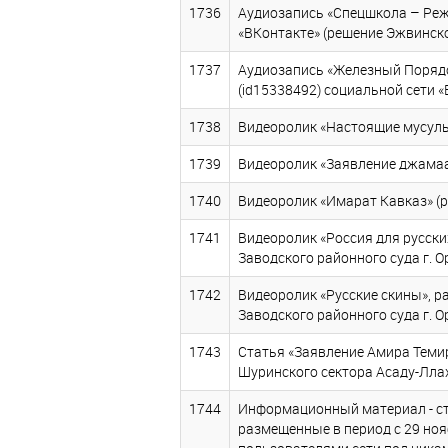
1736
Аудиозапись «Спецшкола – Реж а
«ВКонтакте» (решение Эжвинског
1737
Аудиозапись «Железный Порядок
(id15338492) социальной сети «
1738
Видеоролик «Настоящие мусульм
1739
Видеоролик «Заявление джамаат
1740
Видеоролик «Имарат Кавказ» (ре
1741
Видеоролик «Россия для русски
Заводского районного суда г. Ор
1742
Видеоролик «Русские скины», р
Заводского районного суда г. Ор
1743
Статья «Заявление Амира Теми
Шуринского сектора Асаду-Ллах
1744
Информационный материал - ста
размещенные в период с 29 нояб