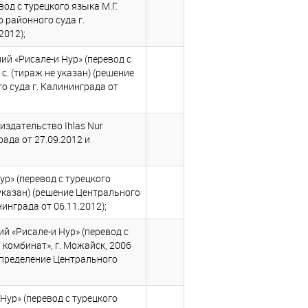
од с турецкого языка М.Г.
о районного суда г.
2012);
й «Рисале-и Нур» (перевод с
3 с. (тираж не указан) (решение
о суда г. Калининграда от
издательство Ihlas Nur
рада от 27.09.2012 и
р» (перевод с турецкого
не указан) (решение Центрального
инграда от 06.11.2012);
й «Рисале-и Нур» (перевод с
комбинат», г. Можайск, 2006
и определение Центрального
ур» (перевод с турецкого