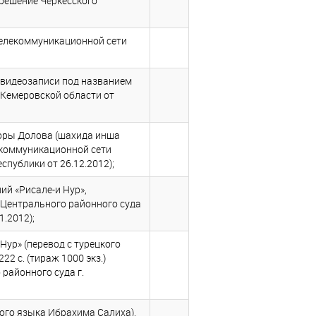
(решение Черкесского
телекоммуникационной сети
 видеозаписи под названием
 Кемеровской области от
оры Долова (шахида инша
екоммуникационной сети
спублики от 26.12.2012);
ий «Рисале-и Нур»,
ие Центрального районного суда
1.2012);
ур» (перевод с турецкого
22 с. (тираж 1000 экз.)
районного суда г.
кого языка Ибрахима Салиха),