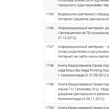
пользователями сети под никам
городского суда Карачаево-Черк
1745
Видеоролик (материал) «Обращ
Интернет (решение Центрального
1746
Информационный материал, раз
«Запрещенная на ТВ социальная
21.12.2012);
1747
Информационный материал – в
Аллах) родителям и мусульман
Интернет на сайте «www.islamdi
1748
Книга Бадиуззамана Саида Нурс
издательство Mega Printing Hous
г. Калининграда от 27.09.2012 
1749
Книга Бадиуззамана Саида Нурс
языка Т.Н. Галимова, М.Ш. Абдул
(решение Центрального районног
Калининграда от 06.11.2012);
1750
Книга Бадиуззамана Саида Нурс