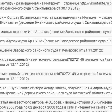
нтифу», размещенная на Интернет – странице http://vkontakte.ru (
о районного суда г. Сыктывкара от 30.10.2012);
 – Солдат (Славянская Месть), размещенная на Интернет – странице
ВКонтакте» (решение Эжвинского районного суда г. Сыктывкара от 3
анки» шахидки ИншАллаха» (решение Заводского районного суда г.
а «Муваххидун Ар-РУСИ» (решение Заводского районного суда г. Ке
шение Заводского районного суда г. Кемерово от 21.11.2012);
х», размещенный на интернет-странице id70272149 интернет-сайта 
ла от 12.11.2012);
азмещенный на интернет-странице id70272149 интернет-сайта www.v
ла от 12.11.2012);
р-Хан-Шуринского сектора Асаду Ллаха», подписанная Амиром муд
ом (решение Дзержинского районного суда Калужской области от 2
тья неизвестного автора «Р.Ошроев. «Творец истории З.Б.Кипкеева»
ря 2008 года по 02 декабря 2008 года в сети Интернет на сайте «http