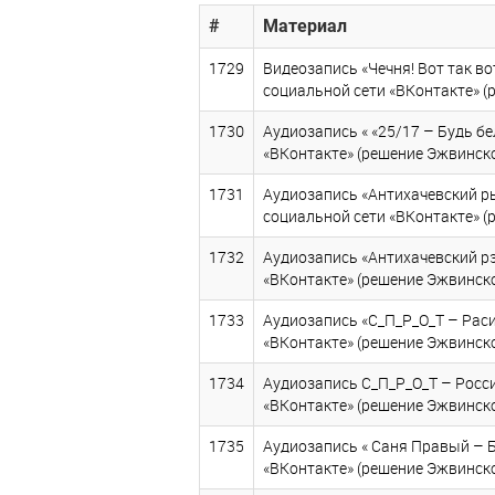
#
Материал
1729
Видеозапись «Чечня! Вот так во
социальной сети «ВКонтакте» (
1730
Аудиозапись « «25/17 – Будь бе
«ВКонтакте» (решение Эжвинског
1731
Аудиозапись «Антихачевский рын
социальной сети «ВКонтакте» (
1732
Аудиозапись «Антихачевский рэп
«ВКонтакте» (решение Эжвинског
1733
Аудиозапись «С_П_Р_О_Т – Расис
«ВКонтакте» (решение Эжвинског
1734
Аудиозапись С_П_Р_О_Т – Россия
«ВКонтакте» (решение Эжвинског
1735
Аудиозапись « Саня Правый – Бе
«ВКонтакте» (решение Эжвинског