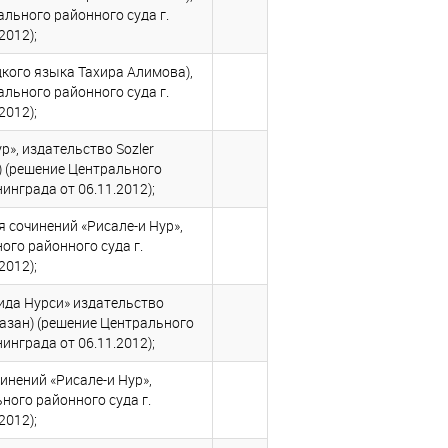
трального районного суда г.
2012);
цкого языка Тахира Алимова),
трального районного суда г.
2012);
», издательство Sozler
зан) (решение Центрального
инграда от 06.11.2012);
 сочинений «Рисале-и Нур»,
ьного районного суда г.
2012);
ида Нурси» издательство
е указан) (решение Центрального
инграда от 06.11.2012);
инений «Рисале-и Нур»,
льного районного суда г.
2012);