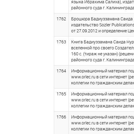
языка Ибрахима Салиха), издател
районного суда г. Калининграда
1762
Брошюра Бадиуззамана Саида Ну
издательство Sozler Publication
от 27.09.2012 и определение Це
1763
Книга Бадиуззамана Саида Нур
вселенной про своего Создателя» 
160 с. (тираж не указан) (реше
районного суда г. Калининграда 
1764
Информационный материал под 
www.orlec.ru в сети интернет (
коллегии по гражданским делам
1765
Информационный материал под 
www.orlec.ru в сети интернет (
коллегии по гражданским делам
1766
Информационный материал под 
www.orlec.ru в сети интернет (
коллегии по гражданским делам