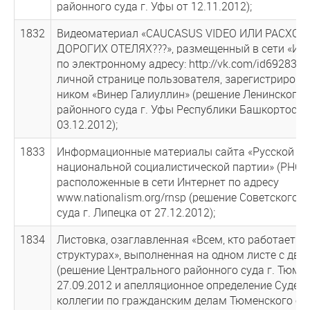
районного суда г. Уфы от 12.11.2012);
1832
Видеоматериал «CAUCASUS VIDEO ИЛИ РАСХОД
ДОРОГИХ ОТЕЛЯХ???», размещенный в сети «Инт
по электронному адресу: http://vk.com/id6928381
личной странице пользователя, зарегистрирова
ником «Винер Галиуллин» (решение Ленинского
районного суда г. Уфы Республики Башкортоста
03.12.2012);
1833
Информационные материалы сайта «Русской
национальной социалистической партии» (РНСП)
расположенные в сети Интернет по адресу
www.nationalism.org/rnsp (решение Советского 
суда г. Липецка от 27.12.2012);
1834
Листовка, озаглавленная «Всем, кто работает в
структурах», выполненная на одном листе с дву
(решение Центрального районного суда г. Тюме
27.09.2012 и апелляционное определение Судеб
коллегии по гражданским делам Тюменского об