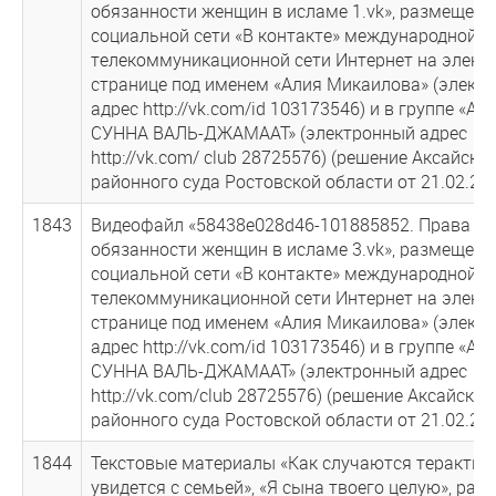
обязанности женщин в исламе 1.vk», размещенн
социальной сети «В контакте» международной
телекоммуникационной сети Интернет на элект
странице под именем «Алия Микаилова» (элект
адрес http://vk.com/id 103173546) и в группе «АХ
СУННА ВАЛЬ-ДЖАМААТ» (электронный адрес
http://vk.com/ club 28725576) (решение Аксайско
районного суда Ростовской области от 21.02.201
1843
Видеофайл «58438е028d46-101885852. Права и
обязанности женщин в исламе 3.vk», размещенн
социальной сети «В контакте» международной
телекоммуникационной сети Интернет на элект
странице под именем «Алия Микаилова» (элект
адрес http://vk.com/id 103173546) и в группе «АХ
СУННА ВАЛЬ-ДЖАМААТ» (электронный адрес
http://vk.com/club 28725576) (решение Аксайског
районного суда Ростовской области от 21.02.201
1844
Текстовые материалы «Как случаются теракты»
увидется с семьей», «Я сына твоего целую», ра