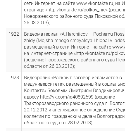
сети Интернет на сайте www.vkontakte.ru, на Инт
странице «http:vkontakte.ru/polkov_nic» (решение
Новоржевского районного суда Псковской облас
26.03.2013);
1922
Видеоматериал «A.Harchiicov – Pochemu Rossiej 
zhidy (Mojsha mnogo smeyalsya I hlopal v ladoshi)»
размещенный в сети Интернет на сайте www.vkon
на Интернет-странице «http:vkontakte.ru/polkov_n
(решение Новоржевского районного суда Псков
области от 26.03.2013);
1923
Видеоролик «Раскрыт заговор исламистов в
медуниверситете», размещенный в социальной с
Контакте» Боковым Дмитрием Владимировичем
адресу http://vk.com/id40892599 (решение
Тракторозаводского районного суда г. Волгогра
20.12.2012 и апелляционное определение Судеб
коллегии по гражданским делам Волгоградског
областного суда от 28.02.2013);