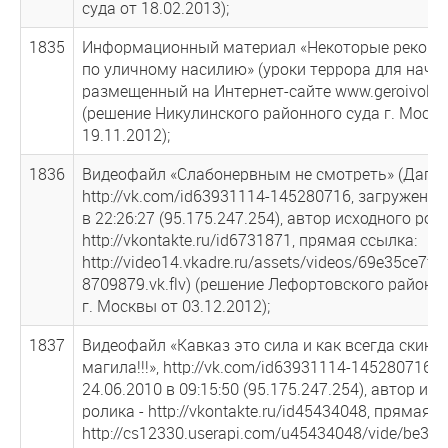
суда от 18.02.2013);
1835
Информационный материал «Некоторые рекоме
по уличному насилию» (уроки террора для начи
размещенный на Интернет-сайте www.geroivoli.i
(решение Никулинского районного суда г. Москв
19.11.2012);
1836
Видеофайл «Слабонервным не смотреть» (Дагест
http://vk.com/id63931114-145280716, загружен 0
в 22:26:27 (95.175.247.254), автор исходного рол
http://vkontakte.ru/id6731871, прямая ссылка:
http://video14.vkadre.ru/assets/videos/69e35ce7f7
8709879.vk.flv) (решение Лефортовского районн
г. Москвы от 03.12.2012);
1837
Видеофайл «Кавказ это сила и как всегда скина
магила!!!», http://vk.com/id63931114-145280716, 
24.06.2010 в 09:15:50 (95.175.247.254), автор ис
ролика - http://vkontakte.ru/id45434048, прямая с
http://cs12330.userapi.com/u45434048/vide/be3ba