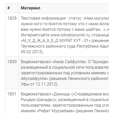
#
Материал
1829
Текстовая информация - статус: «Нам мусульма
нужно кого то боятся потому что с нами Аллах!!!
вам нужно боятся потому с вами шайтан...», на
Интернетсайте www.odnoklassniki.ru, странице
«М_У_Д_Ж_А_Х_Е_Д МУРАТ ХУТ - 01» (решение
Теучежского районного суда Республики Адыгея
05.02.2013);
1830
Видеоматериал «Амир Сайфуллах. О Таухиде»,
размещенный в социальной сети пользователем
зарегистрированным под условным именем «У
Абусайфулла» (решение Ленинского районного с
Уфы от 12.11.2012);
1831
Видеоматериал «Джихад» («Справедливое возме
Рыцари Шахада»)», размещенный в социальной 
пользователем, зарегистрированным под усло
именем «Рифат Мурзабаев» (решение Ленинско