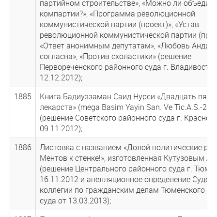
партийном строительстве», «Можно ли объедин
компартии?», «Программа революционной
коммунистической партии (проект)», «Устав
революционной коммунистической партии (проек
«Ответ анонимным депутатам», «Любовь Андрее
согласна», «Против схоластики» (решение
Первореченского районного суда г. Владивосток
12.12.2012);
1885
Книга Бадиуззаман Саид Нурси «Двадцать пять
лекарств» (mega Basim Yayin San. Ve Tic.A.S.-200
(решение Советского районного суда г. Красноя
09.11.2012);
1886
Листовка с названием «Долой политические реп
Ментов к стенке!», изготовленная Кутузовым А.Б
(решение Центрального районного суда г. Тюме
16.11.2012 и апелляционное определение Судеб
коллегии по гражданским делам Тюменского об
суда от 13.03.2013);