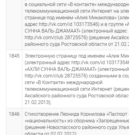
в социальной сети «В контакте» международной
телекоммуникационной сети Интернет на элект
странице под именем «Алия Микаилова» (элект
адрес http://vk.com/id 103173546) и в группе «AХ
СУННА ВАЛЬ-ДЖАМААТ» (электронный адрес
http://vk.com/club 28725576) (решение Аксайског
районного суда Ростовской области от 21.02.201
1845
Электронную страницу под именем «Алия Мика
(электронный адрес http://vk.com/id 103173546) 
«АХЛИ СУННА ВАЛЬ-ДЖАМААТ» (электронный а
http://vk.com/club 28725576) созданными в соци
сети «В Контакте» международной
телекоммуникационной сети Интернет (решение
Аксайского районного суда Ростовской области
21.02.2013);
1846
Стихотворение Леонида Корнилова «Паспорт бе
«национальность» из сборника «Запрещенные с
(решение Новоспасского районного суда Ульян
области от 02.02.2012);