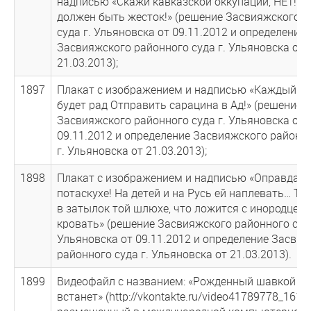
надписью «Скажи кавказской оккупации, НЕТ! … 
должен быть жесток!» (решение Засвияжского 
суда г. Ульяновска от 09.11.2012 и определение
Засвияжского районного суда г. Ульяновска от
21.03.2013);
1897
Плакат с изображением и надписью «Каждый б
будет рад Отправить сарацина в Ад!» (решение
Засвияжского районного суда г. Ульяновска от
09.11.2012 и определение Засвияжского районн
г. Ульяновска от 21.03.2013);
1898
Плакат с изображением и надписью «Оправдань
потаскухе! На детей и на Русь ей наплевать… То
в затылок той шлюхе, что ложится с инородцем 
кровать» (решение Засвияжского районного суда
Ульяновска от 09.11.2012 и определение Засви
районного суда г. Ульяновска от 21.03.2013).
1899
Видеофайл с названием: «Рожденный шавкой - н
встанет» (http://vkontakte.ru/video41789778_1611