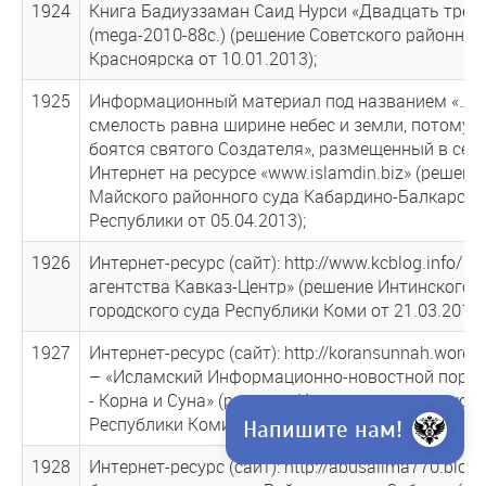
1924
Книга Бадиуззаман Саид Нурси «Двадцать треть
(mega-2010-88c.) (решение Советского районного
Красноярска от 10.01.2013);
1925
Информационный материал под названием «…и
смелость равна ширине небес и земли, потому ч
боятся святого Создателя», размещенный в сет
Интернет на ресурсе «www.islamdin.biz» (решени
Майского районного суда Кабардино-Балкарско
Республики от 05.04.2013);
1926
Интернет-ресурс (сайт): http://www.kcblog.info/ –
агентства Кавказ-Центр» (решение Интинского
городского суда Республики Коми от 21.03.2013)
1927
Интернет-ресурс (сайт): http://koransunnah.wordp
– «Исламский Информационно-новостной порта
- Корна и Суна» (решение Интинского городского
Республики Коми от 21.03.2013);
Напишите нам!
1928
Интернет-ресурс (сайт): http://abusalima770.blogs