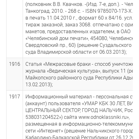
(полковник В.В. Квачков. -(Изд. 7-е, доп.). - Челя
Танкоград, 2010. - 268 с. - ISBN 9785070-173-Х. 
в печать 11.04.2010 г., формат 60 х 84/16. усл. пе
тираж заказной, заказ 3068. отпечатано с ориги
макетов, предоставленных издателем, в ОАО
«Челябинский дом печати», 454080, Челябинск,
Свердловский пр., 60) (решение Суздальского р
суда Владимирской области от 06.03.2013);
1916
Статья «Межрасовые браки - способ уничтожен
журнала «Ведическая культура», выпуск 11 (реш
Майкопского районного суда Республики Адыге
13.02.2013);
1917
Информационный материал - персональная стр
(аккаунт) пользователя «УМАР КБК 30 ЛЕТ, ВИЛ
ЦЕНТРАЛЬНЫЙ СЕКТОР, ГОРОД НАЛЬЧИК, России
538031204522») сайта www.odnoklassniki.ru»,
размещенная в информационно-телекоммуника
сети «Интернет» (решение Нальчикского городск
Кабардино-Балкарской Республики от 26.12.2012