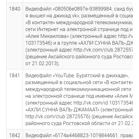
1840
Видеофайл «080506е0897е-93899984. саид буря
я вышел на джихад.vk», размещенный в социаль
«В контакте» международной телекоммуникаци
сети Интернет на электронной странице под им
«Алия Микаилова» (электронный адрес http://vk.
103173546) и в группе «АХЛИ СУННА ВАЛЬ-ДЖА
(электронный адрес http://vk.com/club 28725576)
(решение Аксайского районного суда Ростовско
от 21.02.2013);
1841
Видеофайл «YouTube. Бурятский в джихаде»,
размещенный в социальной сети «В контакте»
международной телекоммуникационной сети Ин
на электронной странице под именем «Алия Ми
(электронный адрес http://vk.com/id 103173546) 
«АХЛИ СУННА ВАЛЬ-ДЖАМААТ» (электронный а
http://vk.com/club 28725576) (решение Аксайског
районного суда Ростовской области от 21.02.201
1842
Видеофайл «6174а4468823-1019844661. права и