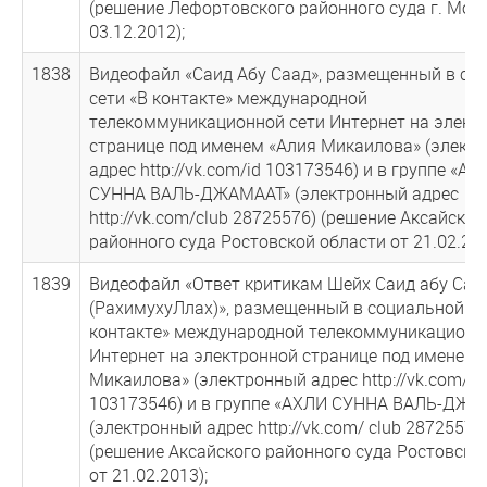
(решение Лефортовского районного суда г. Мос
03.12.2012);
1838
Видеофайл «Саид Абу Саад», размещенный в со
сети «В контакте» международной
телекоммуникационной сети Интернет на элект
странице под именем «Алия Микаилова» (элект
адрес http://vk.com/id 103173546) и в группе «АХ
СУННА ВАЛЬ-ДЖАМААТ» (электронный адрес
http://vk.com/club 28725576) (решение Аксайског
районного суда Ростовской области от 21.02.201
1839
Видеофайл «Ответ критикам Шейх Саид абу Саа
(РахимухуЛлах)», размещенный в социальной се
контакте» международной телекоммуникационн
Интернет на электронной странице под именем 
Микаилова» (электронный адрес http://vk.com/id
103173546) и в группе «АХЛИ СУННА ВАЛЬ-ДЖА
(электронный адрес http://vk.com/ club 28725576
(решение Аксайского районного суда Ростовско
от 21.02.2013);