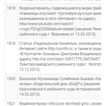
1918
Видеоматериалы, содержащиеся в видео файле
«Кавказцы опускают трусливую русскую армию!
размещенном в сети «Интернет» по адресу:
http//www/youtube.com/watch?
v=rgzvTDngGDE&feature=related (решение Ленинс
районного суда г. Воронежа от 13.03.2013);
1919
Статья «Радикальное похмелье», размещенная 
Интернет сайте http:/rusinfo.cc, а также в социа
«В Контакте» Боковым Дмитрием Владимирови
адресу http://vk.com/topic-33517770 26076457 (
Тракторозаводского районного суда г. Волгогра
12.12.2012);
1920
Брошюра Мухаммада Сулеймана Ашкара «Как п
ислам» (Издательский дом «БАДР») (решение
Красноярского районного суда Астраханской об
14.03.2013);
1921
Видеоматериал «Moscow skinhead girls», разме