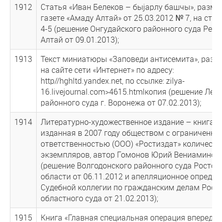
1912
Статья «Иван Белеков – быjарлу башчы», разме
газете «Амаду Алтай» от 25.03.2012 № 7, на стр
4-5 (решение Онгудайского районного суда Рес
Алтай от 09.01.2013);
1913
Текст миниатюры «Заповеди антисемита», раз
на сайте сети «Интернет» по адресу:
http//hghltd.yandex.net, по ссылке: zilya-
16.livejournal.com>4615.htmlкопия (решение Лен
районного суда г. Воронежа от 07.02.2013);
1914
Литературно-художественное издание – книга «
изданная в 2007 году обществом с ограниченно
ответственностью (ООО) «Ростиздат» количест
экземпляров, автор Гомонов Юрий Вениаминов
(решение Волгодонского районного суда Ростов
области от 06.11.2012 и апелляционное определ
Судебной коллегии по гражданским делам Рост
областного суда от 21.02.2013);
1915
Книга «Главная специальная операция впереди»