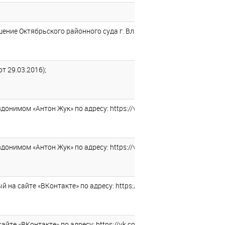
шение Октябрьского районного суда г. Владимира от 23.03.2016);
т 29.03.2016);
вдонимом «Антон Жук» по адресу: https://vk.com/anton.zhuk86 под 
вдонимом «Антон Жук» по адресу: https://vk.com/anton.zhuk86 под
а сайте «ВКонтакте» по адресу: https://vk.com/adolf.gromov (реше
те «ВКонтакте» по адресу: https://vk.com/adolf.gromov (решение Ле