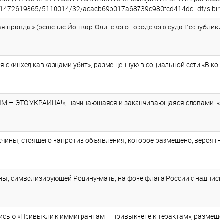
0/1472619865/5110014/32/acacb69b017a68739c980fcd414dc l df/sibirski
ая правда!» (решение Йошкар-Олинского городского суда Республики
я скинхед кавказцами убит», размещенную в социальной сети «В конт
 – ЭТО УКРАИНА!», начинающаяся и заканчивающаяся словами: «Распа
ны, стоящего напротив объявления, которое размещено, вероятно, в
, символизирующей Родину-мать, на фоне флага России с надписью 
исью «Привыкли к иммигрантам – привыкнете к терактам», размещенн