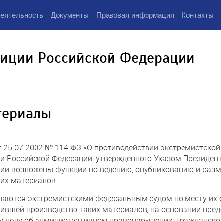
еятельность
Документы
Правовая информация
Контакты
тиции Российской Федерации
териалы
т 25.07.2002 № 114-ФЗ «О противодействии экстремистской 
и Российской Федерации, утвержденного Указом Президент
сии возложены функции по ведению, опубликованию и раз
их материалов.
ются экстремистскими федеральным судом по месту их о
ившей производство таких материалов, на основании пред
у делу об административном правонарушении, гражданском