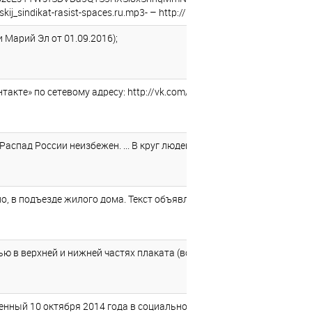
j_sindikat-rasist-spaces.ru.mp3- – http://mc01.userfiles.me/m/0/14
 Марий Эл от 01.09.2016);
акте» по сетевому адресу: http://vk.com/id 118636528 (решение Лени
д России неизбежен. ... В круг людей,которые не только не прием
 подъезде жилого дома. Текст объявления (воспроизводится с сохран
в верхней и нижней частях плаката (воспроизводится с сохранени
ый 10 октября 2014 года в социальной сети «Вконтакте» на аккаунт