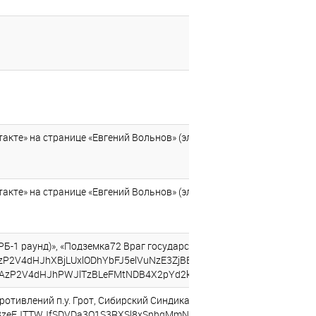
е» на странице «Евгений Вольнов» (электронный адрес: http://vk.
е» на странице «Евгений Вольнов» (электронный адрес: http://vk.c
Б-1 раунд)», «Подземка72 Враг государства (ППРБ-1 раунд)», «Под
AzP2V4dHJhXBjLUxlODhYbFJ5elVuNzE3ZjBBR3VHQlRISTMzZU03LX
XAzP2V4dHJhPWJlTzBLeFMtNDB4X2pYd2k4SUJUV3ZmTk5lUFBGVkk1Tm
отивлений п.у. Грот, Сибирский Синдикат- Расист 08.09.10 (супер 
EJTTWJfSDVDa3Q1S3RXSl8xSnhqMmN1QkdxelRMUnRGOS05c0ZjbmVqZm