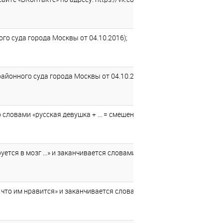
го суда города Москвы от 04.10.2016);
айонного суда города Москвы от 04.10.2016);
овами «русская девушка + ... = смешение крови...» и заканчиваетс
тся в мозг ...» и заканчивается словами «Звонок телефон. Вставай!
то им нравится» и заканчивается словами «Какая уж тут толерантн