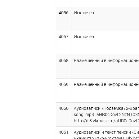
4056
Исключён
4057
Исключён
4058
Размещенный в информационно-т
4059
Размещенный в информационно-т
4060
Аудиозаписи «Подземка72-Враг 
song_mp3=aHR0cDovL2NzNTQ3
http://dl3.vkmusic.ru/aHR0
4061
Аудиозаписи и текст пенсии «Си
VkaW9zL2EzZGVmYzgyOTBlYi5t