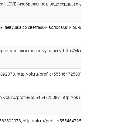
 I LOVE (изображение в виде сердца) mу Turkish boyfriend и подпи
 девушка со светлыми волосами и обнимающий ее молодой человек т
» по электронному адресу: http://vk.com/ id224972850 (решение Ок
073, http://ok.ru/profile/555464725087, http://ok.ru/profile/ 5429
://ok.ru/profile/555464725087, http://ok.ru/ profile/542954022732 (
2892073, http://ok.ru/profile/555464725087, http://ok.ru/profile/5