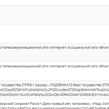
елекоммуникационной сети «Интернет» в социальной сети «ВКонтакт
елекоммуникационной сети «Интернет» в социальной сети «ВКонтакт
государства (ППРБ-1 раунд)», «ПОДЗЕМКА72-Враг государства (ППР
MC52ay5tZS91MTUzNzQxNzI2L2FlZGlvcy8wOTZlNzg3MmVmMTkubX
cDovL2NzMS0xNnY0LnZrLWNkbi5uZXQvcDEvODRkZGM4Y2M0MmE3YmIub
бирский Синдикат-Расист (Дико правый реп, например)», «Ряды Сопр
cDM/ZXh0cmE9TVVUeW1YcHNtMXVrbmE0SkNjaHN1Z3ZVRFZpdFlIeU8ze