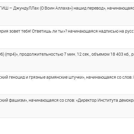
ИШ – ДжундуЛЛах (О Воин Аллаха») нашид перевод», начинающаяся 
рия зовет тебя! Ответишь ли ты»? начинающаяся надписью на русск
) (mp4)», продолжительностью 7 мин. 12 сек., объемом 18 403 кб.,
кий геноцид и грязные армянские штучки», начинающаяся со слов:
кий фашизм», начинающаяся со слов: «Директор Института демократ