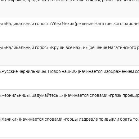
ы «Радикальный голос» «Убей Янки» (решение Нагатинского районно
ы «Радикальный голос» «Круши все нах…й» (решение Нагатинского р
усские чернильницы. Позор нации!» (начинается изображением со сл
ернильницы. Задумайтесь...» (начинается словами «грязь проецируе
Хачики» (начинается словами «горцы издревле привыкли брать то, ч