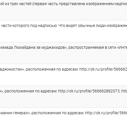
й из трех частей (первая часть представлена изображением надписи
 части которого под надписью: Что видят обычные люди изображены
мада Люхайдана за муджахидов», распространяемая в сети «Интернет
жикистан», расположенная по адресам: http://ok.ru/profile/566662892
 расположенная по адресам: http://ok.ru/profile/566662892073, http
нин генерал», расположенная по адресам: http://ok.ru/profile/56666