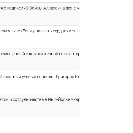
с надписи «О Воины Аллаха» на фоне мужчины в камуфлированной о
ом языке «Если у вас есть сердце» и заканчивающийся надписью на
 размещенный в компьютерной сети Интернет в социальной сети «ВКо
 Известный ученый социолог Григорий Климов в своих работах, по
ии и сотрудничества в Нью-Йорке Андраник Мигранян, будучи члено