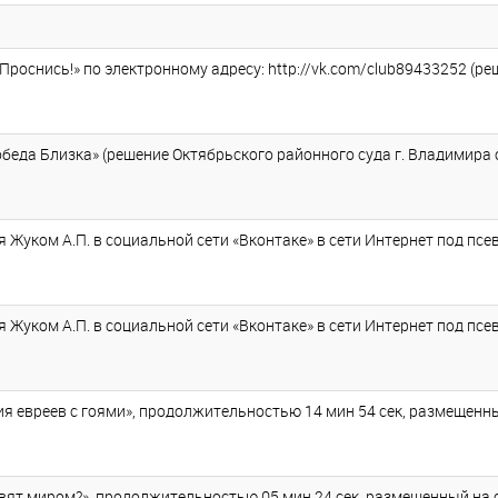
Проснись!» по электронному адресу: http://vk.com/club89433252 (ре
еда Близка» (решение Октябрьского районного суда г. Владимира о
 Жуком А.П. в социальной сети «Вконтаке» в сети Интернет под псе
 Жуком А.П. в социальной сети «Вконтаке» в сети Интернет под псе
 евреев с гоями», продолжительностью 14 мин 54 сек, размещенный н
ят миром?», продолжительностью 05 мин 24 сек, размещенный на сай