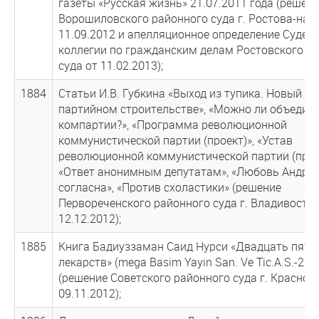
газеты «Русская жизнь» 21.07.2011 года (решен
Ворошиловского районного суда г. Ростова-на-
11.09.2012 и апелляционное определение Судеб
коллегии по гражданским делам Ростовского о
суда от 11.02.2013);
1884
Статьи И.В. Губкина «Выход из тупика. Новый кур
партийном строительстве», «Можно ли объедин
компартии?», «Программа революционной
коммунистической партии (проект)», «Устав
революционной коммунистической партии (проек
«Ответ анонимным депутатам», «Любовь Андрее
согласна», «Против схоластики» (решение
Первореченского районного суда г. Владивосток
12.12.2012);
1885
Книга Бадиуззаман Саид Нурси «Двадцать пять
лекарств» (mega Basim Yayin San. Ve Tic.A.S.-200
(решение Советского районного суда г. Красноя
09.11.2012);