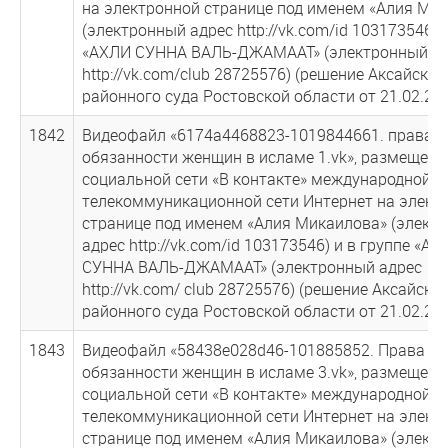
на электронной странице под именем «Алия Ми
(электронный адрес http://vk.com/id 103173546) 
«АХЛИ СУННА ВАЛЬ-ДЖАМААТ» (электронный а
http://vk.com/club 28725576) (решение Аксайског
районного суда Ростовской области от 21.02.201
1842
Видеофайл «6174а4468823-1019844661. права и
обязанности женщин в исламе 1.vk», размещенн
социальной сети «В контакте» международной
телекоммуникационной сети Интернет на элект
странице под именем «Алия Микаилова» (элект
адрес http://vk.com/id 103173546) и в группе «АХ
СУННА ВАЛЬ-ДЖАМААТ» (электронный адрес
http://vk.com/ club 28725576) (решение Аксайско
районного суда Ростовской области от 21.02.201
1843
Видеофайл «58438е028d46-101885852. Права и
обязанности женщин в исламе 3.vk», размещенн
социальной сети «В контакте» международной
телекоммуникационной сети Интернет на элект
странице под именем «Алия Микаилова» (элект