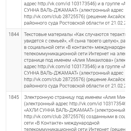
адрес http://vk.com/id 103173546) и в группе «АХ
СУННА ВАЛЬ-ДЖАМААТ» (электронный адрес
http://vk.com/club 28725576) (решение Аксайског
районного суда Ростовской области от 21.02.201
1844
Текстовые материалы «Как случаются теракты»
увидется с семьей», «Я сына твоего целую», ра
в социальной сети «В контакте» международной
телекоммуникационной сети Интернет на элект
странице под именем «Алия Микаилова» (элект
адрес http://vk.com/id 103173546) и в группе «AХ
СУННА ВАЛЬ-ДЖАМААТ» (электронный адрес
http://vk.com/club 28725576) (решение Аксайског
районного суда Ростовской области от 21.02.201
1845
Электронную страницу под именем «Алия Мика
(электронный адрес http://vk.com/id 103173546) 
«АХЛИ СУННА ВАЛЬ-ДЖАМААТ» (электронный а
http://vk.com/club 28725576) созданными в соци
сети «В Контакте» международной
телекоммуникационной сети Интернет (решение