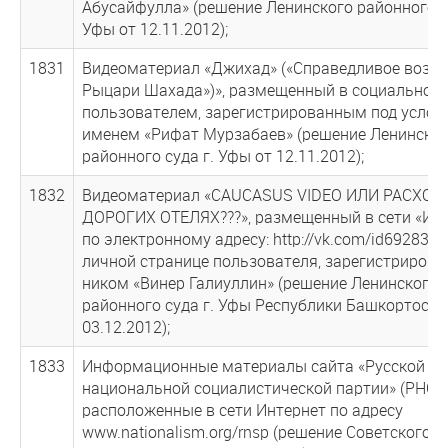
Абусайфулла» (решение Ленинского районного с
Уфы от 12.11.2012);
1831
Видеоматериал «Джихад» («Справедливое возме
Рыцари Шахада»)», размещенный в социальной 
пользователем, зарегистрированным под усло
именем «Рифат Мурзабаев» (решение Ленинско
районного суда г. Уфы от 12.11.2012);
1832
Видеоматериал «CAUCASUS VIDEO ИЛИ РАСХОД
ДОРОГИХ ОТЕЛЯХ???», размещенный в сети «Инт
по электронному адресу: http://vk.com/id6928381
личной странице пользователя, зарегистрирова
ником «Винер Галиуллин» (решение Ленинского
районного суда г. Уфы Республики Башкортоста
03.12.2012);
1833
Информационные материалы сайта «Русской
национальной социалистической партии» (РНСП)
расположенные в сети Интернет по адресу
www.nationalism.org/rnsp (решение Советского 