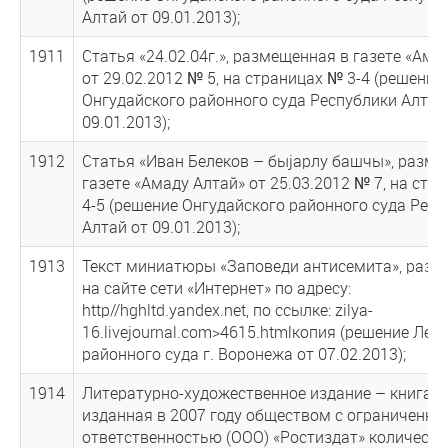
Алтай от 09.01.2013);
1911
Статья «24.02.04г.», размещенная в газете «Ама
от 29.02.2012 № 5, на страницах № 3-4 (решение
Онгудайского районного суда Республики Алтай
09.01.2013);
1912
Статья «Иван Белеков – быjарлу башчы», разме
газете «Амаду Алтай» от 25.03.2012 № 7, на стр
4-5 (решение Онгудайского районного суда Рес
Алтай от 09.01.2013);
1913
Текст миниатюры «Заповеди антисемита», раз
на сайте сети «Интернет» по адресу:
http//hghltd.yandex.net, по ссылке: zilya-
16.livejournal.com>4615.htmlкопия (решение Лен
районного суда г. Воронежа от 07.02.2013);
1914
Литературно-художественное издание – книга «
изданная в 2007 году обществом с ограниченно
ответственностью (ООО) «Ростиздат» количест