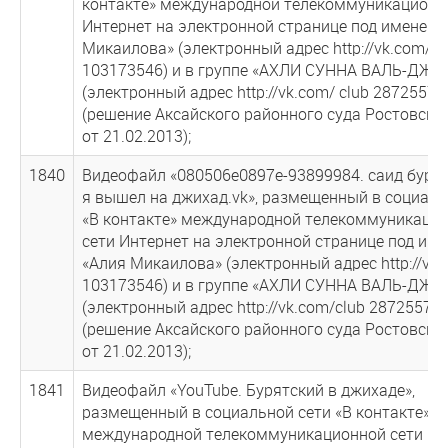
контакте» международной телекоммуникационн
Интернет на электронной странице под именем 
Микаилова» (электронный адрес http://vk.com/id
103173546) и в группе «АХЛИ СУННА ВАЛЬ-ДЖА
(электронный адрес http://vk.com/ club 28725576
(решение Аксайского районного суда Ростовско
от 21.02.2013);
1840
Видеофайл «080506е0897е-93899984. саид буря
я вышел на джихад.vk», размещенный в социаль
«В контакте» международной телекоммуникаци
сети Интернет на электронной странице под им
«Алия Микаилова» (электронный адрес http://vk.
103173546) и в группе «АХЛИ СУННА ВАЛЬ-ДЖА
(электронный адрес http://vk.com/club 28725576)
(решение Аксайского районного суда Ростовско
от 21.02.2013);
1841
Видеофайл «YouTube. Бурятский в джихаде»,
размещенный в социальной сети «В контакте»
международной телекоммуникационной сети Ин