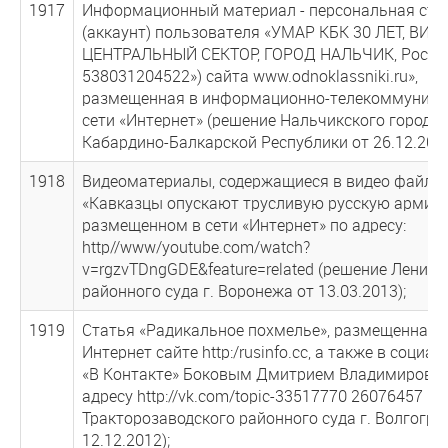
1917
Информационный материал - персональная стр
(аккаунт) пользователя «УМАР КБК 30 ЛЕТ, ВИЛ
ЦЕНТРАЛЬНЫЙ СЕКТОР, ГОРОД НАЛЬЧИК, России
538031204522») сайта www.odnoklassniki.ru»,
размещенная в информационно-телекоммуника
сети «Интернет» (решение Нальчикского городск
Кабардино-Балкарской Республики от 26.12.2012
1918
Видеоматериалы, содержащиеся в видео файле
«Кавказцы опускают трусливую русскую армию!
размещенном в сети «Интернет» по адресу:
http//www/youtube.com/watch?
v=rgzvTDngGDE&feature=related (решение Ленинс
районного суда г. Воронежа от 13.03.2013);
1919
Статья «Радикальное похмелье», размещенная 
Интернет сайте http:/rusinfo.cc, а также в социа
«В Контакте» Боковым Дмитрием Владимирови
адресу http://vk.com/topic-33517770 26076457 (
Тракторозаводского районного суда г. Волгогра
12.12.2012);