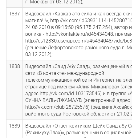
г. Москвы от 03.12.2012);
1837
Видеофайл «Кавказ это сила и как всегда скина
магила!!!», http://vk.com/id63931114-145280716, 
24.06.2010 в 09:15:50 (95.175.247.254), автор ис
ролика - http://vkontakte.ru/id45434048, прямая с
http://cs12330.userapi.com/u45434048/vide/be3ba
(решение Лефортовского районного суда г. Мос
03.12.2012);
1838
Видеофайл «Саид Абу Саад», размещенный в со
сети «В контакте» международной
телекоммуникационной сети Интернет на элект
странице под именем «Алия Микаилова» (элект
адрес http://vk.com/id 103173546) и в группе «АХ
СУННА ВАЛЬ-ДЖАМААТ» (электронный адрес
http://vk.com/club 28725576) (решение Аксайског
районного суда Ростовской области от 21.02.201
1839
Видеофайл «Ответ критикам Шейх Саид абу Саа
(РахимухуЛлах)», размещенный в социальной се