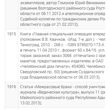
экземпляров, автор Гомонов Юрий Вениаминов
(решение Волгодонского районного суда Ростов
области от 06.11.2012 и апелляционное определ
Судебной коллегии по гражданским делам Рост
областного суда от 21.02.2013);
1915
Книга «Главная специальная операция впереди»
(полковник В.В. Квачков. -(Изд. 7-е, доп.). - Челя
Танкоград, 2010. - 268 с. - ISBN 9785070-173-Х. 
в печать 11.04.2010 г., формат 60 х 84/16. усл. пе
тираж заказной, заказ 3068. отпечатано с ориги
макетов, предоставленных издателем, в ОАО
«Челябинский дом печати», 454080, Челябинск,
Свердловский пр., 60) (решение Суздальского р
суда Владимирской области от 06.03.2013);
1916
Статья «Межрасовые браки - способ уничтожен
журнала «Ведическая культура», выпуск 11 (реш
Майкопского районного суда Республики Адыге
13.02.2013);