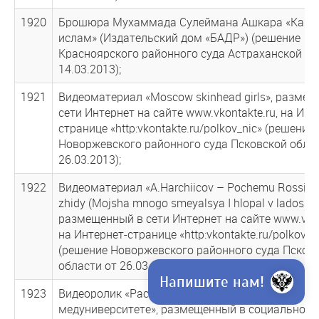
1920
Брошюра Мухаммада Сулеймана Ашкара «Как п
ислам» (Издательский дом «БАДР») (решение
Красноярского районного суда Астраханской об
14.03.2013);
1921
Видеоматериал «Moscow skinhead girls», разме
сети Интернет на сайте www.vkontakte.ru, на Инт
странице «http:vkontakte.ru/polkov_nic» (решение
Новоржевского районного суда Псковской облас
26.03.2013);
1922
Видеоматериал «A.Harchiicov – Pochemu Rossiej 
zhidy (Mojsha mnogo smeyalsya I hlopal v ladoshi)»
размещенный в сети Интернет на сайте www.vkon
на Интернет-странице «http:vkontakte.ru/polkov_n
(решение Новоржевского районного суда Псков
области от 26.03.2013);
Напишите нам!
1923
Видеоролик «Раскрыт заговор исламистов в
медуниверситете», размещенный в социальной с