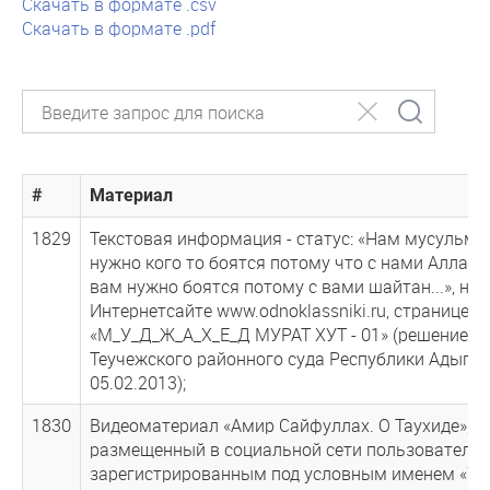
Скачать в формате .csv
Скачать в формате .pdf
#
Материал
1829
Текстовая информация - статус: «Нам мусульма
нужно кого то боятся потому что с нами Аллах!!!
вам нужно боятся потому с вами шайтан...», на
Интернетсайте www.odnoklassniki.ru, странице
«М_У_Д_Ж_А_Х_Е_Д МУРАТ ХУТ - 01» (решение
Теучежского районного суда Республики Адыгея
05.02.2013);
1830
Видеоматериал «Амир Сайфуллах. О Таухиде»,
размещенный в социальной сети пользователем
зарегистрированным под условным именем «У