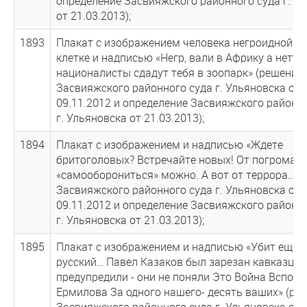
определение Засвияжского районного суда г. У
от 21.03.2013);
1893
Плакат с изображением человека негроидной р
клетке и надписью «Негр, вали в Африку а нетто
националисты сдадут тебя в зоопарк» (решение
Засвияжского районного суда г. Ульяновска от
09.11.2012 и определение Засвияжского районн
г. Ульяновска от 21.03.2013);
1894
Плакат с изображением и надписью «Ждете
бритоголовых? Встречайте новых! От погрома
«самооборониться» можно. А вот от террора…» 
Засвияжского районного суда г. Ульяновска от
09.11.2012 и определение Засвияжского районн
г. Ульяновска от 21.03.2013);
1895
Плакат с изображением и надписью «Убит еще 
русский… Павел Казаков был зарезан кавказцам
предупредили - они не поняли Это Война Вспом
Ермилова За одного нашего- десять ваших» (ре
Засвияжского районного суда г. Ульяновска от