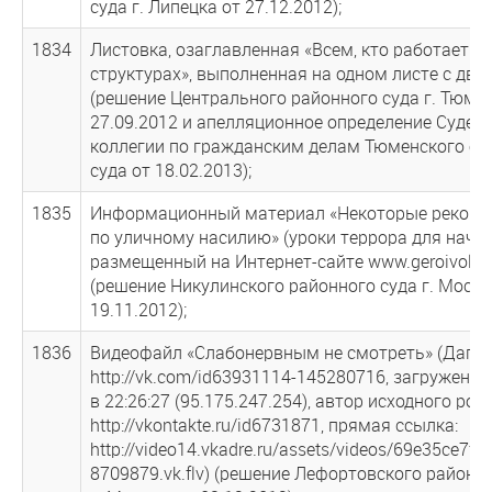
суда г. Липецка от 27.12.2012);
1834
Листовка, озаглавленная «Всем, кто работает в
структурах», выполненная на одном листе с дву
(решение Центрального районного суда г. Тюме
27.09.2012 и апелляционное определение Судеб
коллегии по гражданским делам Тюменского об
суда от 18.02.2013);
1835
Информационный материал «Некоторые рекоме
по уличному насилию» (уроки террора для начи
размещенный на Интернет-сайте www.geroivoli.i
(решение Никулинского районного суда г. Москв
19.11.2012);
1836
Видеофайл «Слабонервным не смотреть» (Дагест
http://vk.com/id63931114-145280716, загружен 0
в 22:26:27 (95.175.247.254), автор исходного рол
http://vkontakte.ru/id6731871, прямая ссылка:
http://video14.vkadre.ru/assets/videos/69e35ce7f7
8709879.vk.flv) (решение Лефортовского районн